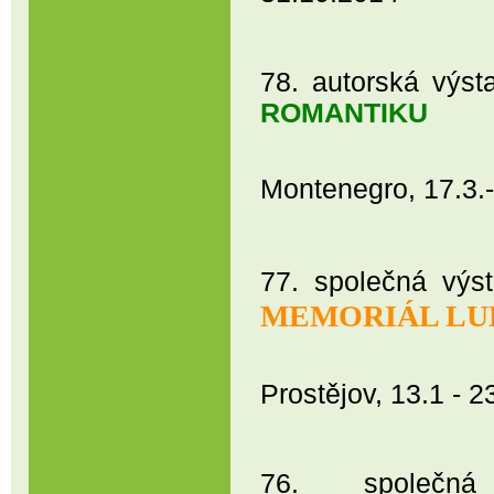
78. autorská výs
ROMANTIKU
kino Vatr
Montenegro, 17.3.
77. společná výs
MEMORIÁL LU
Regionální 
Prostějov, 13.1 - 
76. společná