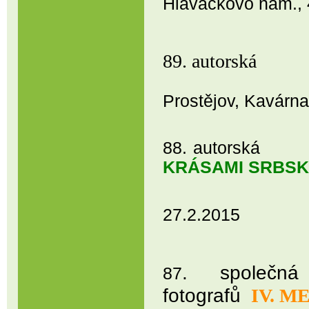
Hlaváčkovo nám., 4
89. autor
Prostějov, Kavárn
88. autors
KRÁSAMI SRBS
27.2.2015
. společná
87
fotografů
IV. 