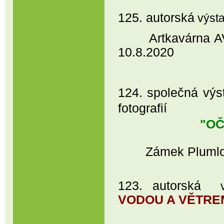
125. autorská
výst
Artkavárna AVAT
10.8.2020
124. společná výs
fotografií
"OČ
Zámek Plumlov
123. autorská
vý
VODOU A VĚTRE
Výstavní sí