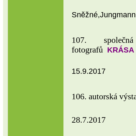
Praha, Am
Sněžné,Jungmanno
107. společn
fotografů
KRÁSA
hlavní bud
15.9.2017
106. autorská vý
Restaurace
28.7.2017