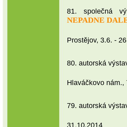
81. společná v
NEPADNE DAL
Regionální 
Prostějov, 3.6. - 
80. autorská vý
Prostějo
Hlaváčkovo nám., 
79. autorská vý
Prostějov
31.10.2014