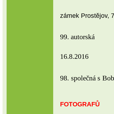
Regionáln
zámek Prostějov, 7
99. autor
Restaurace
16.8.2016
98. společná s 
SRBSKÉ
FOT