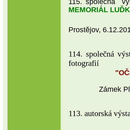
115. společná vý
MEMORIÁL LUĎ
Regionální 
Prostějov, 6.12.20
114. společná výs
fo
"OČ
Zámek Pl
113. autorská vý
Dny srbs