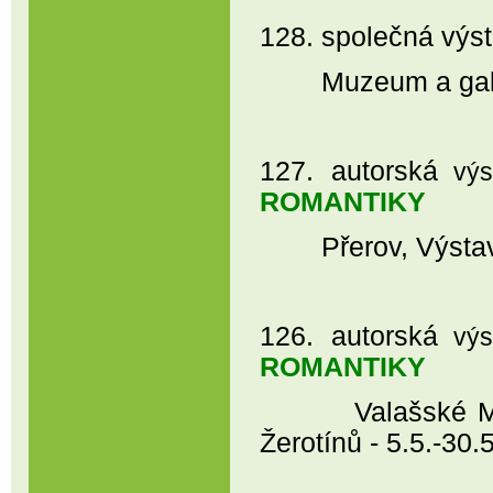
128. společná výs
Muzeum a galerie
127. autorská
vý
ROMANTIKY
Přerov, Výstavní
126. autorská
vý
ROMANTIKY
Valašské Meziří
Žerotínů - 5.5.-30.