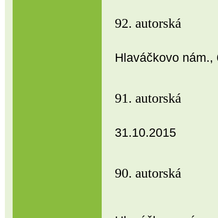
92. autor
Hlaváčkovo nám., 6
91. autorsk
31.10.2015
90. autor
Prostějo