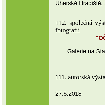
Uherské Hradiště, 
112. společná výs
fo
"O
Galerie na St
111. autorská vý
Černá vě
27.5.2018