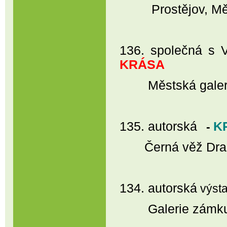
Prostějov, Městsk
136. společná s 
KRÁSA
Městská galerie 
135. autorská
K
-
Černá věž Drahan
134. autorská
výst
Galerie zámku Ko