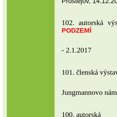
Prostějov, 14.12.2
102. autorská 
PODZEMÍ
Restaurace 
- 2.1.2017
101. členská v
Ambit klášt
Jungmannovo nám.1
100. autor