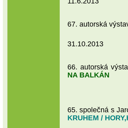
11.6.2013
67. autorská vý
31.10.2013
66. autorská v
NA BALKÁN
65. společná s J
KRUHEM / HORY