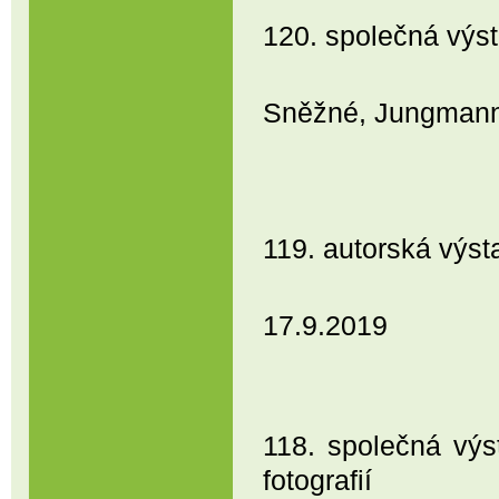
120. společná výs
PRAHA - Am
Sněžné, Jungmann
23.10. -
119. autorská v
Prostějo
17.9.2019
118. společná výs
fotografií