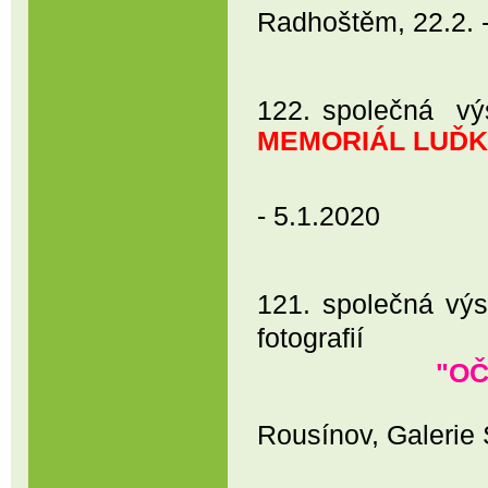
Radhoštěm, 22.2. 
122. společná výs
MEMORIÁL LUĎ
Zámecká gal
- 5.1.2020
121. společná výs
fotografií
"OČ
Rousínov, Galerie 