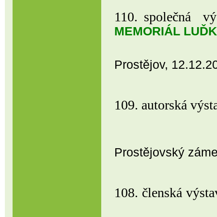
110. společná výs
MEMORIÁL LUĎ
Regionální 
Prostějov, 12.12.2
109. autorská v
COFFEE &
Prostějovský záme
108. členská výst