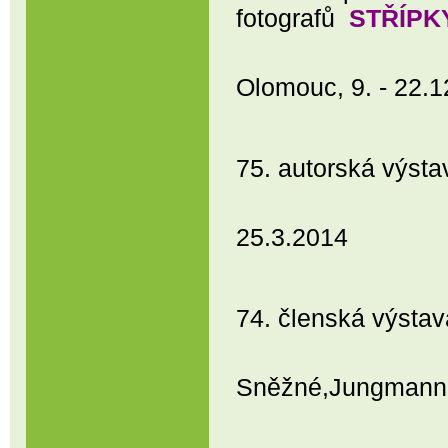
fotografů
STŘÍPK
Regio
Olomouc, 9. - 22.
75. autorská výst
Prostějov, 
25.3.2014
74. členská výs
Praha, Am
Sněžné,Jungmanno