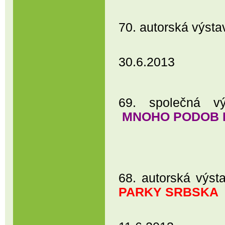
70. autorská výs
Kino OKO, 
30.6.2013
69. společná vý
MNOHO PODOB 
Zámek Leto
68. autorská 
PARKY SRBSKA