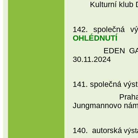
Kulturní klub DU
142. společná
OHLÉDNUTÍ
EDEN GARDEN C
30.11.2024
141. společná výs
Praha - Ambi
Jungmannovo nám.
140. autorská
výs