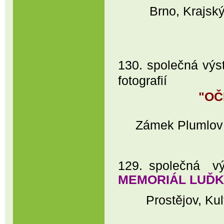
Brno, Krajský úř
130. společná výs
fotografií
"OČ
Zámek Plumlov 
129. společná výs
MEMORIÁL LUĎ
Prostějov, Kultur