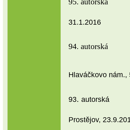
95. autorsk
31.1.2016
94. autor
Prostějo
Hlaváčkovo nám., 
.
93
autorská
Prostějov, 23.9.20