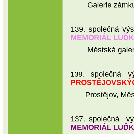
Galerie zámku Ko
139. společná výs
MEMORIÁL LUĎ
Městská galerie 
společná 
138.
PROSTĚJOVSKÝ
Prostějov, Městsk
137. společná výs
MEMORIÁL LUĎ