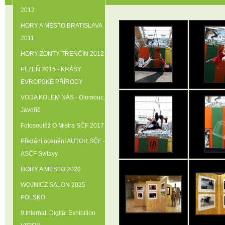
2012
HORY A MESTO BRATISLAVA
2011
HORY-ZONTY TRENČÍN 2012
PLZEŇ 2015 - KRÁSY
EVROPSKÉ PŘÍRODY
VODA KOLEM NÁS - Olomouc‚
Javoříč
Fotosoutěž O Mistra SČF 2017
Předání ocenění AUTOR SČF -
ASČF Svitavy
HORY A MESTO 2020
WOJNICZ SALON 2025
POLSKO
9.Internat. Digital Exhibition