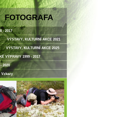
A FOTOGRAFA
 - 2017
VÝSTAVY‚ KULTURNÍ AKCE 2021
VÝSTAVY‚ KULTURNÍ AKCE 2025
É VÝPRAVY 1999 - 2017
 2020
Vzkazy