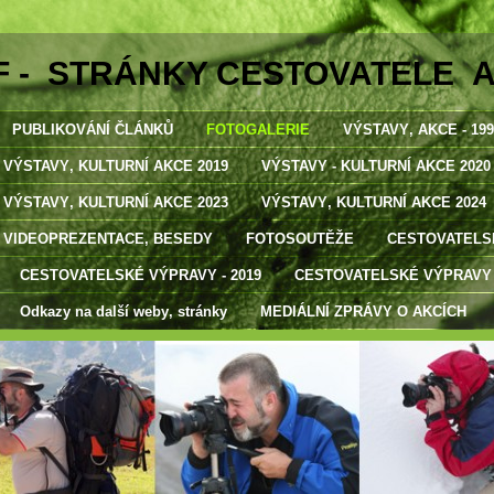
F - STRÁNKY CESTOVATELE 
PUBLIKOVÁNÍ ČLÁNKŮ
FOTOGALERIE
VÝSTAVY‚ AKCE - 1998
VÝSTAVY‚ KULTURNÍ AKCE 2019
VÝSTAVY - KULTURNÍ AKCE 2020
VÝSTAVY‚ KULTURNÍ AKCE 2023
VÝSTAVY‚ KULTURNÍ AKCE 2024
VIDEOPREZENTACE‚ BESEDY
FOTOSOUTĚŽE
CESTOVATELSK
CESTOVATELSKÉ VÝPRAVY - 2019
CESTOVATELSKÉ VÝPRAVY -
Odkazy na další weby‚ stránky
MEDIÁLNÍ ZPRÁVY O AKCÍCH