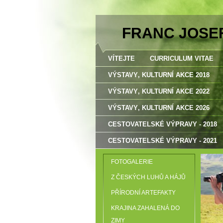
FRANC JOSE
VÍTEJTE
CURRICULUM VITAE
VÝSTAVY‚ KULTURNÍ AKCE 2018
VÝSTAVY‚ KULTURNÍ AKCE 2022
VÝSTAVY‚ KULTURNÍ AKCE 2026
CESTOVATELSKÉ VÝPRAVY - 2018
CESTOVATELSKÉ VÝPRAVY - 2021
FOTOGALERIE
Z ČESKÝCH LUHŮ A HÁJŮ
PŘÍRODNÍ ARTEFAKTY
KRAJINA ZAHALENÁ DO
ZIMY