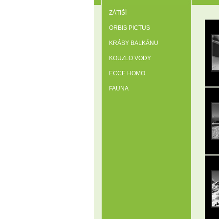
ZÁTIŠÍ
ORBIS PICTUS
KRÁSY BALKÁNU
KOUZLO VODY
ECCE HOMO
FAUNA