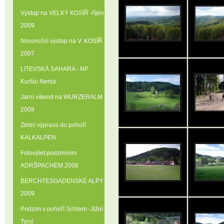
Výstup na VELKÝ KOSÍŘ -říjen
2009
Novoroční výstup na V. KOSÍŘ
2007
LITEVSKÁ SAHARA - NP
Kuršiu Nerija
Jarní víkend na WURZERALM
2009
Zimní výprava do pohoří
KALKALPEN
Fotovýlet podzimním
ADRŠPACHEM 2008
BERCHTESGADENSKÉ ALPY
2009
Podzim v pohoří Schlern -Jižní
Tyrol