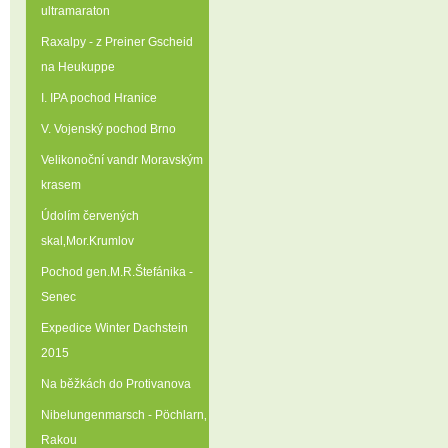
ultramaraton
Raxalpy - z Preiner Gscheid
na Heukuppe
I. IPA pochod Hranice
V. Vojenský pochod Brno
Velikonoční vandr Moravským
krasem
Údolím červených
skal‚Mor.Krumlov
Pochod gen.M.R.Štefánika -
Senec
Expedice Winter Dachstein
2015
Na běžkách do Protivanova
Nibelungenmarsch - Pöchlarn‚
Rakou