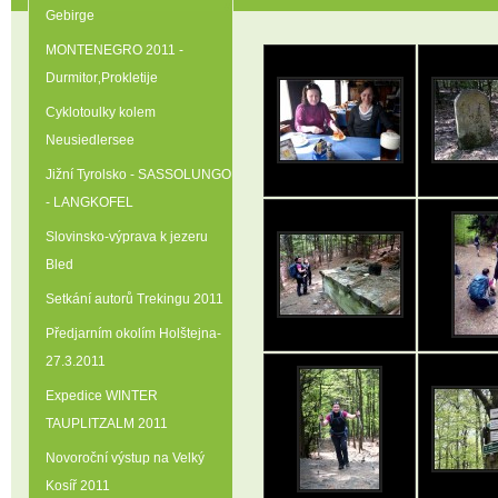
Gebirge
MONTENEGRO 2011 -
Durmitor‚Prokletije
Cyklotoulky kolem
Neusiedlersee
Jižní Tyrolsko - SASSOLUNGO
- LANGKOFEL
Slovinsko-výprava k jezeru
Bled
Setkání autorů Trekingu 2011
Předjarním okolím Holštejna-
27.3.2011
Expedice WINTER
TAUPLITZALM 2011
Novoroční výstup na Velký
Kosíř 2011