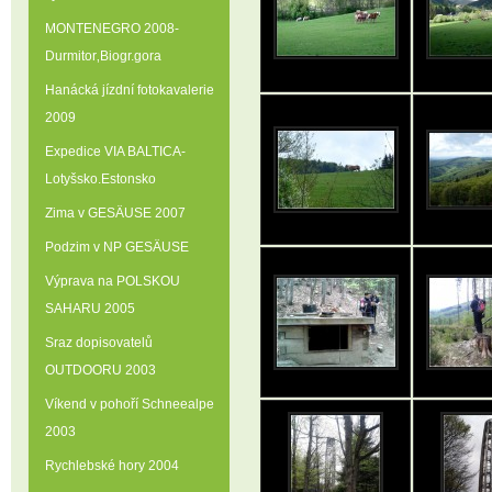
MONTENEGRO 2008-
Durmitor‚Biogr.gora
Hanácká jízdní fotokavalerie
2009
Expedice VIA BALTICA-
Lotyšsko.Estonsko
Zima v GESÄUSE 2007
Podzim v NP GESÄUSE
Výprava na POLSKOU
SAHARU 2005
Sraz dopisovatelů
OUTDOORU 2003
Víkend v pohoří Schneealpe
2003
Rychlebské hory 2004