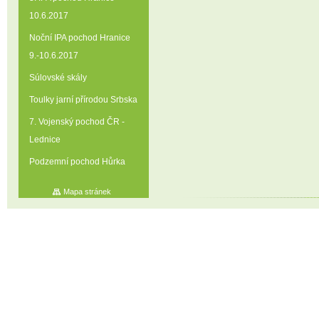
10.6.2017
Noční IPA pochod Hranice
9.-10.6.2017
Súlovské skály
Toulky jarní přírodou Srbska
7. Vojenský pochod ČR -
Lednice
Podzemní pochod Hůrka
Mapa stránek