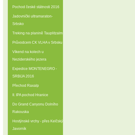
Pochod české státnosti 2016
Jadovnički ultramaraton-
Srbsko
Treking na planině Tauplitzalm
Průvodcem CK VLHA v Srbsku
Víkend na kolech u
Neziderského jezera
Expedice MONTENEGRO -
SRBIJA 2016
Přechod Raxalp
II. IPA pochod Hranice
Do Grand Canyonu Dolního
Rakouska
Hostýnské vrchy - přes Kelčský
Javorník