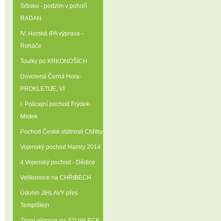
Srbsko - podzim v pohoří
RADAN
IV. Horská IPA výprava -
Roháče
Toulky po KRKONOŠÍCH
Dovolená Černá Hora-
PROKLETIJE‚ VI
I. Policejní pochod Frýdek-
Místek
Pochod České státnosti Chřiby
Vojenský pochod Hamry 2014
4.Vojenský pochod - Dědice
Velikonoce na CHŘIBECH
Údolím JIHLAVY přes
Templštejn
Zimní výprava na STUHLECK