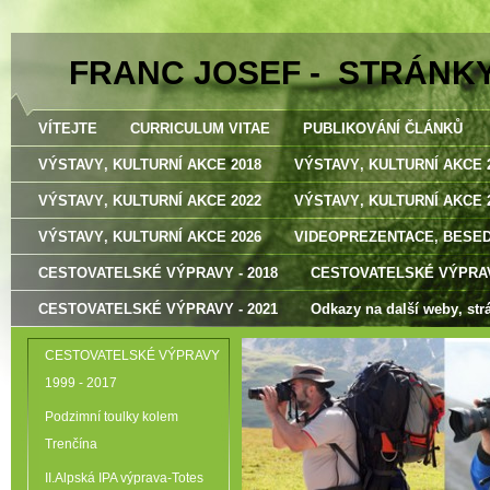
FRANC JOSEF - STRÁNK
VÍTEJTE
CURRICULUM VITAE
PUBLIKOVÁNÍ ČLÁNKŮ
VÝSTAVY‚ KULTURNÍ AKCE 2018
VÝSTAVY‚ KULTURNÍ AKCE 
VÝSTAVY‚ KULTURNÍ AKCE 2022
VÝSTAVY‚ KULTURNÍ AKCE 
VÝSTAVY‚ KULTURNÍ AKCE 2026
VIDEOPREZENTACE‚ BESE
CESTOVATELSKÉ VÝPRAVY - 2018
CESTOVATELSKÉ VÝPRAV
CESTOVATELSKÉ VÝPRAVY - 2021
Odkazy na další weby‚ str
CESTOVATELSKÉ VÝPRAVY
1999 - 2017
Podzimní toulky kolem
Trenčína
II.Alpská IPA výprava-Totes