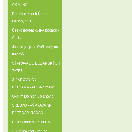
CK VLHA
Podzimní vandr Údolím
Oslavy‚ 4.11
Československý IPA pochod -
Čadca
Jeseníky - přes Obří skály na
Keprník
VÝPRAVA DO BELIANSKÝCH
TATER
3. JADOVNIČKI
ULTRAMARATON- Srbsko
Okolím Dolních Bojanovic
SRBSKO - VÝPRAVA NP
DJERDAP‚ RADAN
Hohe Wand s CK VLHA
3. IPA pochod Hranice