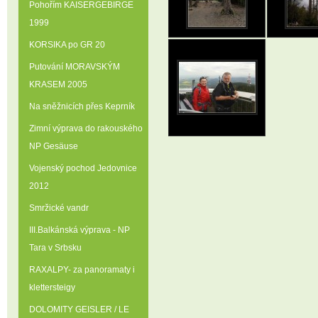
Pohořím KAISERGEBIRGE
1999
KORSIKA po GR 20
Putování MORAVSKÝM
KRASEM 2005
Na sněžnicích přes Keprník
Zimní výprava do rakouského
NP Gesäuse
Vojenský pochod Jedovnice
2012
Smržické vandr
III.Balkánská výprava - NP
Tara v Srbsku
RAXALPY- za panoramaty i
klettersteigy
DOLOMITY GEISLER / LE