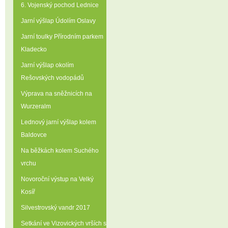
6. Vojenský pochod Lednice
Jarní výšlap Údolím Oslavy
Jarní toulky Přírodním parkem
Kladecko
Jarní výšlap okolím
Rešovských vodopádů
Výprava na sněžnicích na
Wurzeralm
Lednový jarní výšlap kolem
Baldovce
Na běžkách kolem Suchého
vrchu
Novoroční výstup na Velký
Kosíř
Silvestrovský vandr 2017
Setkání ve Vizovických vrších s