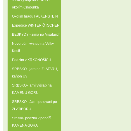
Jarní výšlap na CHŘIBY-
okolím Cimburka
Okolím hradu FALKENSTEIN
Expedice WINTER ÖTSCHER
BESKYDY - zima na Visalajích
Novoroční výstup na Velký
Kosíř
Podzim v KRKONOŠÍCH
SRBSKO - jaro na ZLATARU‚
kaňon Uv
SRBSKO- jarní výšlap na
KAMENU GORU
SRBSKO - Jarní putování po
ZLATIBORU
Srbsko- podzim v pohoří
KAMENA GORA