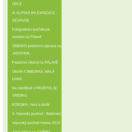
ODLE
III. ALPSKÁ IPA EXPEDICE -
GESÄUSE
Fotograficko-burčákové
session na Pálavě
SRBSKO-podzimní výprava na
JADOVNIK
Podzimní víkend na PÁLAVĚ
Okolím CIMBURKA‚ MALÁ
HANÁ
Na návštěvě v PRIJEPOLJE‚
SRBSKO
KORSIKA - hory a moře
3. Vojenský pochod - Baldovec
Vojenský pochod Hamry 2013