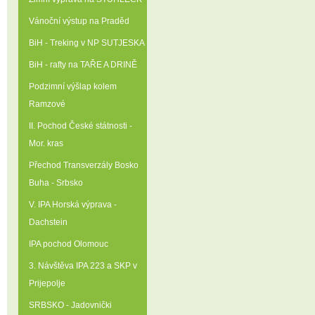
Vánoční výstup na Praděd
BiH - Treking v NP SUTJESKA
BiH - rafty na TAŘE A DRINĚ
Podzimní výšlap kolem
Ramzové
II. Pochod České státnosti -
Mor. kras
Přechod Transverzály Bosko
Buha - Srbsko
V. IPA Horská výprava -
Dachstein
IPA pochod Olomouc
3. Návštěva IPA 223 a SKP v
Prijepolje
SRBSKO - Jadovnički