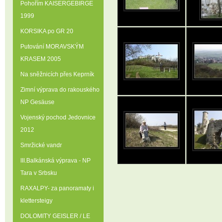
Pohořím KAISERGEBIRGE
1999
KORSIKA po GR 20
Putování MORAVSKÝM
KRASEM 2005
Na sněžnicích přes Keprník
Zimní výprava do rakouského
NP Gesäuse
Vojenský pochod Jedovnice
2012
Smržické vandr
III.Balkánská výprava - NP
Tara v Srbsku
RAXALPY- za panoramaty i
klettersteigy
DOLOMITY GEISLER / LE