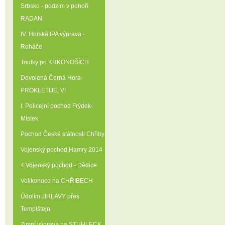
Srbsko - podzim v pohoří
RADAN
IV. Horská IPA výprava -
Roháče
Toulky po KRKONOŠÍCH
Dovolená Černá Hora-
PROKLETIJE‚ VI
I. Policejní pochod Frýdek-
Místek
Pochod České státnosti Chřiby
Vojenský pochod Hamry 2014
4.Vojenský pochod - Dědice
Velikonoce na CHŘIBECH
Údolím JIHLAVY přes
Templštejn
Zimní výprava na STUHLECK