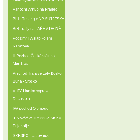
Vánoční výstup na Praděd
BiH - Treking v NP SUTJESKA
BiH - rafty na TAŘE A DRINĚ
Podzimní výšlap kolem
Ramzové
II. Pochod České státnosti -
Mor. kras
Přechod Transverzály Bosko
Buha - Srbsko
V. IPA Horská výprava -
Dachstein
IPA pochod Olomouc
3. Návštěva IPA 223 a SKP v
Prijepolje
SRBSKO - Jadovnički