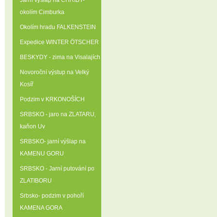
Jarní výšlap na CHŘIBY-
okolím Cimburka
Okolím hradu FALKENSTEIN
Expedice WINTER ÖTSCHER
BESKYDY - zima na Visalajích
Novoroční výstup na Velký
Kosíř
Podzim v KRKONOŠÍCH
SRBSKO - jaro na ZLATARU‚
kaňon Uv
SRBSKO- jarní výšlap na
KAMENU GORU
SRBSKO - Jarní putování po
ZLATIBORU
Srbsko- podzim v pohoří
KAMENA GORA