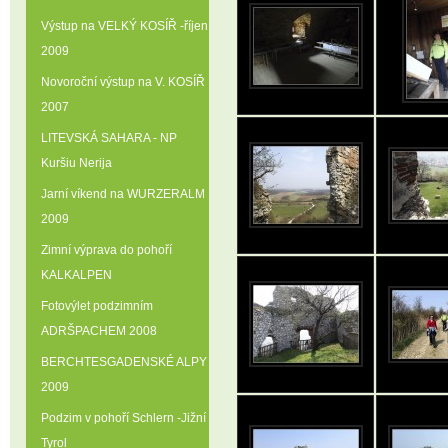
Výstup na VELKÝ KOSÍŘ -říjen
2009
Novoroční výstup na V. KOSÍŘ
2007
LITEVSKÁ SAHARA - NP
Kuršiu Nerija
Jarní víkend na WURZERALM
2009
Zimní výprava do pohoří
KALKALPEN
Fotovýlet podzimním
ADRŠPACHEM 2008
BERCHTESGADENSKÉ ALPY
2009
Podzim v pohoří Schlern -Jižní
Tyrol