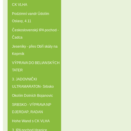
CK VLHA
Podzimní vandr Údolím
Oslavy‚ 4.11
Československý IPA pochod -
Čadca
Jeseníky - přes Obří skály na
Keprník
VÝPRAVA DO BELIANSKÝCH
TATER
3. JADOVNIČKI
ULTRAMARATON- Srbsko
Okolím Dolních Bojanovic
SRBSKO - VÝPRAVA NP
DJERDAP‚ RADAN
Hohe Wand s CK VLHA
3. IPA pochod Hranice