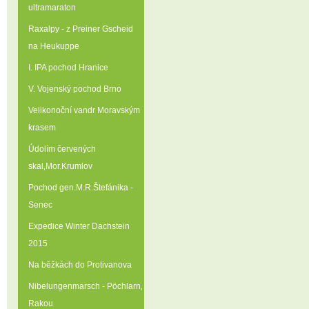
ultramaraton
Raxalpy - z Preiner Gscheid
na Heukuppe
I. IPA pochod Hranice
V. Vojenský pochod Brno
Velikonoční vandr Moravským
krasem
Údolím červených
skal‚Mor.Krumlov
Pochod gen.M.R.Štefánika -
Senec
Expedice Winter Dachstein
2015
Na běžkách do Protivanova
Nibelungenmarsch - Pöchlarn‚
Rakou