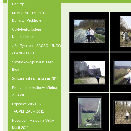
Gebirge
MONTENEGRO 2011 -
Durmitor‚Prokletije
Cyklotoulky kolem
Neusiedlersee
Jižní Tyrolsko - SASSOLUNGO
- LANGKOFEL
Slovinsko-výprava k jezeru
Bled
Setkání autorů Trekingu 2011
Předjarním okolím Holštejna-
27.3.2011
Expedice WINTER
TAUPLITZALM 2011
Novoroční výstup na Velký
Kosíř 2011