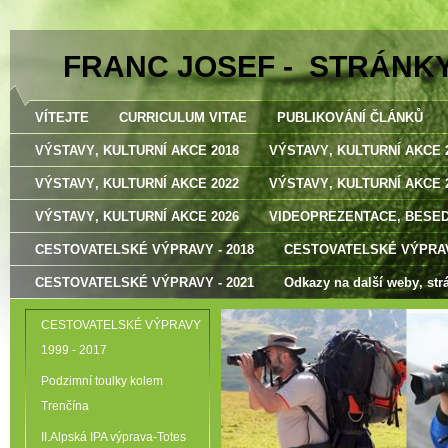
FRANC JOSEF - STRÁNK
VÍTEJTE
CURRICULUM VITAE
PUBLIKOVÁNÍ ČLÁNKŮ
VÝSTAVY‚ KULTURNÍ AKCE 2018
VÝSTAVY‚ KULTURNÍ AKCE 
VÝSTAVY‚ KULTURNÍ AKCE 2022
VÝSTAVY‚ KULTURNÍ AKCE 
VÝSTAVY‚ KULTURNÍ AKCE 2026
VIDEOPREZENTACE‚ BESE
CESTOVATELSKÉ VÝPRAVY - 2018
CESTOVATELSKÉ VÝPRAV
CESTOVATELSKÉ VÝPRAVY - 2021
Odkazy na další weby‚ str
CESTOVATELSKÉ VÝPRAVY
1999 - 2017
Podzimní toulky kolem
Trenčína
II.Alpská IPA výprava-Totes