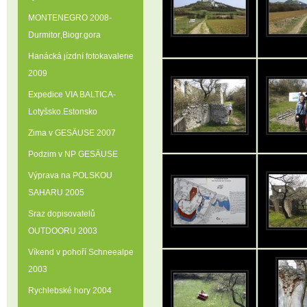
MONTENEGRO 2008-
Durmitor‚Biogr.gora
Hanácká jízdní fotokavalerie
2009
Expedice VIA BALTICA-
Lotyšsko.Estonsko
Zima v GESÄUSE 2007
Podzim v NP GESÄUSE
Výprava na POLSKOU
SAHARU 2005
Sraz dopisovatelů
OUTDOORU 2003
Víkend v pohoří Schneealpe
2003
Rychlebské hory 2004