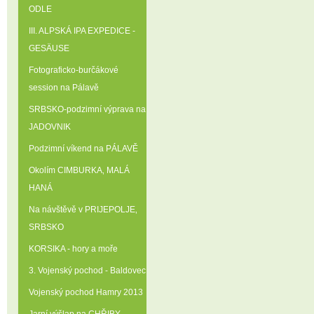
ODLE
III. ALPSKÁ IPA EXPEDICE -
GESÄUSE
Fotograficko-burčákové
session na Pálavě
SRBSKO-podzimní výprava na
JADOVNIK
Podzimní víkend na PÁLAVĚ
Okolím CIMBURKA‚ MALÁ
HANÁ
Na návštěvě v PRIJEPOLJE‚
SRBSKO
KORSIKA - hory a moře
3. Vojenský pochod - Baldovec
Vojenský pochod Hamry 2013