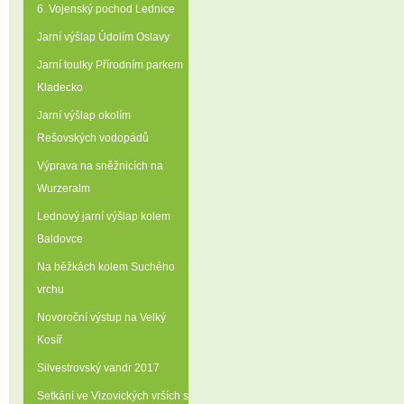
6. Vojenský pochod Lednice
Jarní výšlap Údolím Oslavy
Jarní toulky Přírodním parkem
Kladecko
Jarní výšlap okolím
Rešovských vodopádů
Výprava na sněžnicích na
Wurzeralm
Lednový jarní výšlap kolem
Baldovce
Na běžkách kolem Suchého
vrchu
Novoroční výstup na Velký
Kosíř
Silvestrovský vandr 2017
Setkání ve Vizovických vrších s