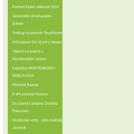
Pochod české státnosti 2016
Jadovnički ultramaraton-
Srbsko
Treking na planině Tauplitzalm
Průvodcem CK VLHA v Srbsku
Víkend na kolech u
Neziderského jezera
Expedice MONTENEGRO -
SRBIJA 2016
Přechod Raxalp
II. IPA pochod Hranice
Do Grand Canyonu Dolního
Rakouska
Hostýnské vrchy - přes Kelčský
Javorník