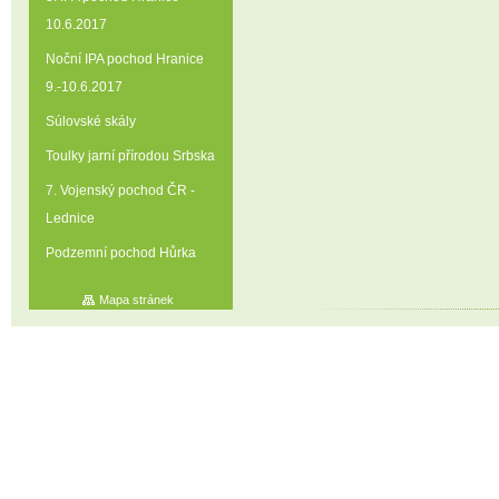
10.6.2017
Noční IPA pochod Hranice
9.-10.6.2017
Súlovské skály
Toulky jarní přírodou Srbska
7. Vojenský pochod ČR -
Lednice
Podzemní pochod Hůrka
Mapa stránek