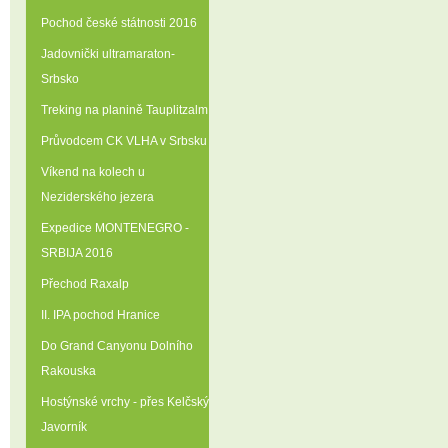
Pochod české státnosti 2016
Jadovnički ultramaraton-
Srbsko
Treking na planině Tauplitzalm
Průvodcem CK VLHA v Srbsku
Víkend na kolech u
Neziderského jezera
Expedice MONTENEGRO -
SRBIJA 2016
Přechod Raxalp
II. IPA pochod Hranice
Do Grand Canyonu Dolního
Rakouska
Hostýnské vrchy - přes Kelčský
Javorník