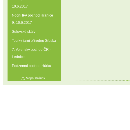
10.6.2017
Noční IPA pochod Hranice
9.-10.6.2017
Súlovské skály
Toulky jarní přírodou Srbska
7. Vojenský pochod ČR -
Lednice
Podzemní pochod Hůrka
Mapa stránek