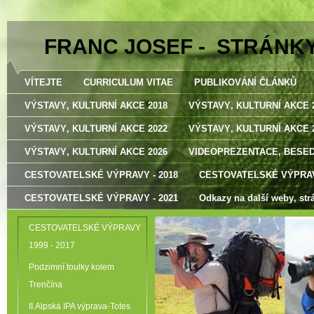
FRANC JOSEF - STRÁNK
VÍTEJTE
CURRICULUM VITAE
PUBLIKOVÁNÍ ČLÁNKŮ
VÝSTAVY‚ KULTURNÍ AKCE 2018
VÝSTAVY‚ KULTURNÍ AKCE 
VÝSTAVY‚ KULTURNÍ AKCE 2022
VÝSTAVY‚ KULTURNÍ AKCE 
VÝSTAVY‚ KULTURNÍ AKCE 2026
VIDEOPREZENTACE‚ BESE
CESTOVATELSKÉ VÝPRAVY - 2018
CESTOVATELSKÉ VÝPRAV
CESTOVATELSKÉ VÝPRAVY - 2021
Odkazy na další weby‚ str
CESTOVATELSKÉ VÝPRAVY
1999 - 2017
Podzimní toulky kolem
Trenčína
II.Alpská IPA výprava-Totes