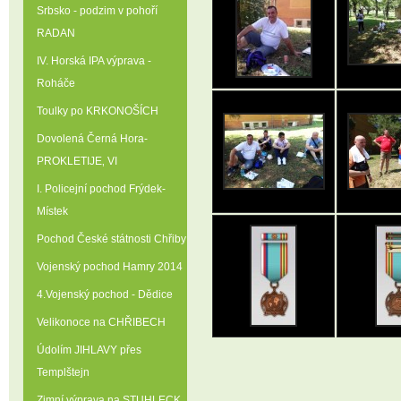
Srbsko - podzim v pohoří
RADAN
IV. Horská IPA výprava -
Roháče
Toulky po KRKONOŠÍCH
Dovolená Černá Hora-
PROKLETIJE‚ VI
I. Policejní pochod Frýdek-
Místek
Pochod České státnosti Chřiby
Vojenský pochod Hamry 2014
4.Vojenský pochod - Dědice
Velikonoce na CHŘIBECH
Údolím JIHLAVY přes
Templštejn
Zimní výprava na STUHLECK