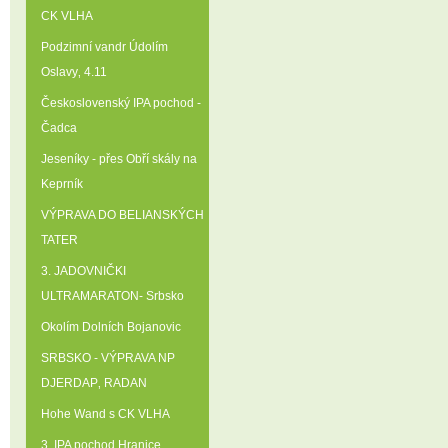
CK VLHA
Podzimní vandr Údolím
Oslavy‚ 4.11
Československý IPA pochod -
Čadca
Jeseníky - přes Obří skály na
Keprník
VÝPRAVA DO BELIANSKÝCH
TATER
3. JADOVNIČKI
ULTRAMARATON- Srbsko
Okolím Dolních Bojanovic
SRBSKO - VÝPRAVA NP
DJERDAP‚ RADAN
Hohe Wand s CK VLHA
3. IPA pochod Hranice