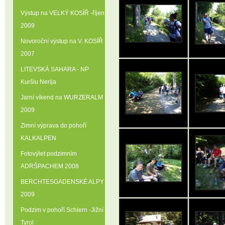
Výstup na VELKÝ KOSÍŘ -říjen
2009
Novoroční výstup na V. KOSÍŘ
2007
LITEVSKÁ SAHARA - NP
Kuršiu Nerija
Jarní víkend na WURZERALM
2009
Zimní výprava do pohoří
KALKALPEN
Fotovýlet podzimním
ADRŠPACHEM 2008
BERCHTESGADENSKÉ ALPY
2009
Podzim v pohoří Schlern -Jižní
Tyrol