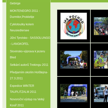
Gebirge
MONTENEGRO 2011 -
Durmitor‚Prokletije
Cyklotoulky kolem
Neusiedlersee
Jižní Tyrolsko - SASSOLUNGO
- LANGKOFEL
Slovinsko-výprava k jezeru
Bled
Setkání autorů Trekingu 2011
Předjarním okolím Holštejna-
27.3.2011
Expedice WINTER
TAUPLITZALM 2011
Novoroční výstup na Velký
Kosíř 2011