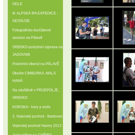
ODLE
III. ALPSKÁ IPA EXPEDICE -
GESÄUSE
Fotograficko-burčákové
session na Pálavě
SRBSKO-podzimní výprava na
JADOVNIK
Podzimní víkend na PÁLAVĚ
Okolím CIMBURKA‚ MALÁ
HANÁ
Na návštěvě v PRIJEPOLJE‚
SRBSKO
KORSIKA - hory a moře
3. Vojenský pochod - Baldovec
Vojenský pochod Hamry 2013