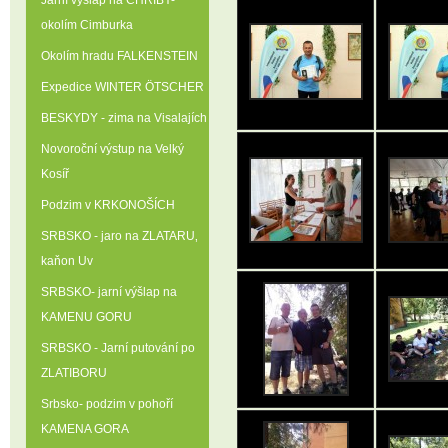
Jarní výšlap na CHŘIBY-
okolím Cimburka
Okolím hradu FALKENSTEIN
Expedice WINTER ÖTSCHER
BESKYDY - zima na Visalajích
Novoroční výstup na Velký
Kosíř
Podzim v KRKONOŠÍCH
SRBSKO - jaro na ZLATARU‚
kaňon Uv
SRBSKO- jarní výšlap na
KAMENU GORU
SRBSKO - Jarní putování po
ZLATIBORU
Srbsko- podzim v pohoří
KAMENA GORA