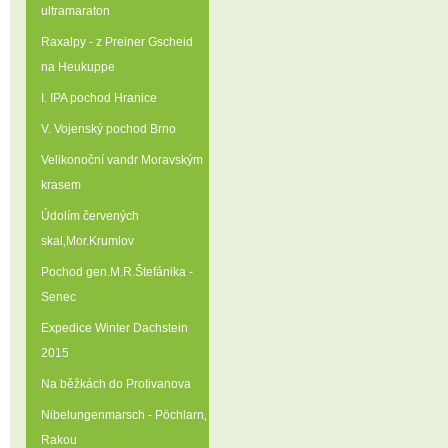
ultramaraton
Raxalpy - z Preiner Gscheid
na Heukuppe
I. IPA pochod Hranice
V. Vojenský pochod Brno
Velikonoční vandr Moravským
krasem
Údolím červených
skal‚Mor.Krumlov
Pochod gen.M.R.Štefánika -
Senec
Expedice Winter Dachstein
2015
Na běžkách do Protivanova
Nibelungenmarsch - Pöchlarn‚
Rakou