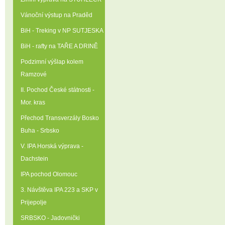
Vánoční výstup na Praděd
BiH - Treking v NP SUTJESKA
BiH - rafty na TAŘE A DRINĚ
Podzimní výšlap kolem
Ramzové
II. Pochod České státnosti -
Mor. kras
Přechod Transverzály Bosko
Buha - Srbsko
V. IPA Horská výprava -
Dachstein
IPA pochod Olomouc
3. Návštěva IPA 223 a SKP v
Prijepolje
SRBSKO - Jadovnički