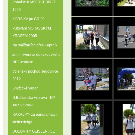
Pohořím KAISERGEBIRGE
1999
KORSIKA po GR 20
Putování MORAVSKÝM
KRASEM 2005
Na sněžnicích přes Keprník
Zimní výprava do rakouského
NP Gesäuse
Vojenský pochod Jedovnice
2012
Smržické vandr
III.Balkánská výprava - NP
Tara v Srbsku
RAXALPY- za panoramaty i
klettersteigy
DOLOMITY GEISLER / LE