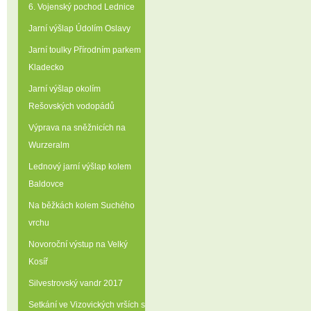
6. Vojenský pochod Lednice
Jarní výšlap Údolím Oslavy
Jarní toulky Přírodním parkem
Kladecko
Jarní výšlap okolím
Rešovských vodopádů
Výprava na sněžnicích na
Wurzeralm
Lednový jarní výšlap kolem
Baldovce
Na běžkách kolem Suchého
vrchu
Novoroční výstup na Velký
Kosíř
Silvestrovský vandr 2017
Setkání ve Vizovických vrších s