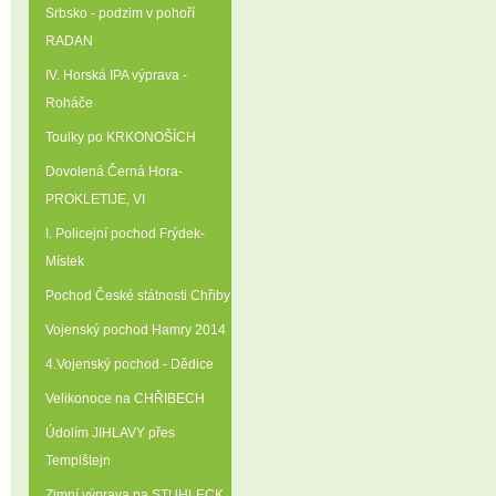
Srbsko - podzim v pohoří
RADAN
IV. Horská IPA výprava -
Roháče
Toulky po KRKONOŠÍCH
Dovolená Černá Hora-
PROKLETIJE‚ VI
I. Policejní pochod Frýdek-
Místek
Pochod České státnosti Chřiby
Vojenský pochod Hamry 2014
4.Vojenský pochod - Dědice
Velikonoce na CHŘIBECH
Údolím JIHLAVY přes
Templštejn
Zimní výprava na STUHLECK