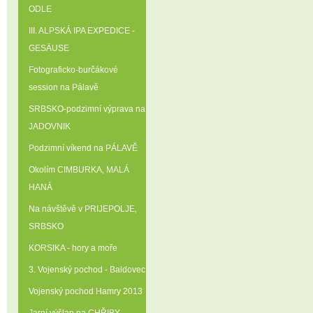
ODLE
III. ALPSKÁ IPA EXPEDICE -
GESÄUSE
Fotograficko-burčákové
session na Pálavě
SRBSKO-podzimní výprava na
JADOVNIK
Podzimní víkend na PÁLAVĚ
Okolím CIMBURKA‚ MALÁ
HANÁ
Na návštěvě v PRIJEPOLJE‚
SRBSKO
KORSIKA - hory a moře
3. Vojenský pochod - Baldovec
Vojenský pochod Hamry 2013