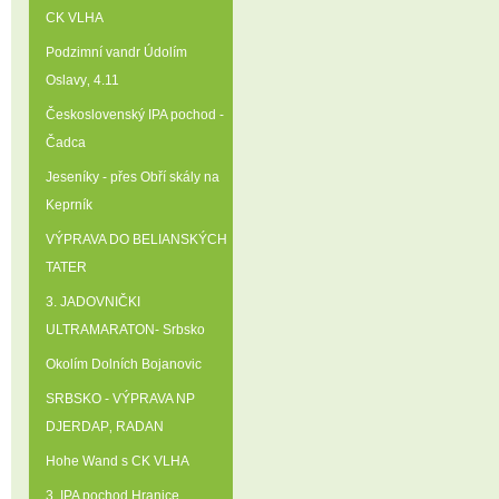
CK VLHA
Podzimní vandr Údolím
Oslavy‚ 4.11
Československý IPA pochod -
Čadca
Jeseníky - přes Obří skály na
Keprník
VÝPRAVA DO BELIANSKÝCH
TATER
3. JADOVNIČKI
ULTRAMARATON- Srbsko
Okolím Dolních Bojanovic
SRBSKO - VÝPRAVA NP
DJERDAP‚ RADAN
Hohe Wand s CK VLHA
3. IPA pochod Hranice