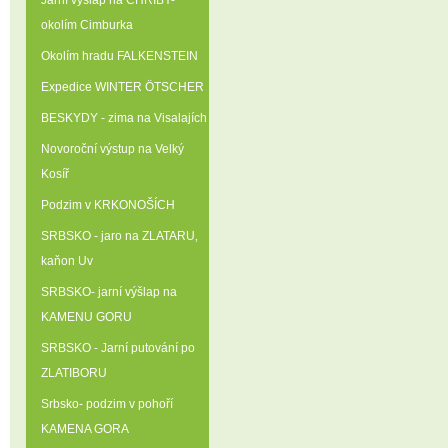
Jarní výšlap na CHŘIBY-
okolím Cimburka
Okolím hradu FALKENSTEIN
Expedice WINTER ÖTSCHER
BESKYDY - zima na Visalajích
Novoroční výstup na Velký
Kosíř
Podzim v KRKONOŠÍCH
SRBSKO - jaro na ZLATARU‚
kaňon Uv
SRBSKO- jarní výšlap na
KAMENU GORU
SRBSKO - Jarní putování po
ZLATIBORU
Srbsko- podzim v pohoří
KAMENA GORA