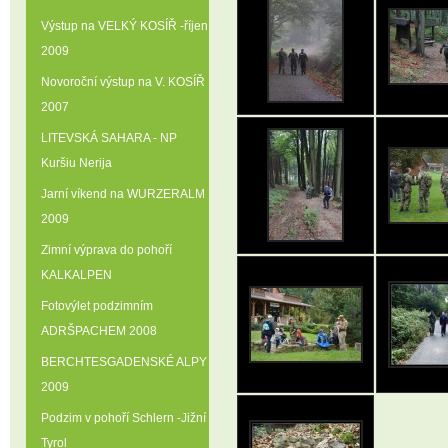
Výstup na VELKÝ KOSÍŘ -říjen
2009
Novoroční výstup na V. KOSÍŘ
2007
LITEVSKÁ SAHARA - NP
Kuršiu Nerija
Jarní víkend na WURZERALM
2009
Zimní výprava do pohoří
KALKALPEN
Fotovýlet podzimním
ADRŠPACHEM 2008
BERCHTESGADENSKÉ ALPY
2009
Podzim v pohoří Schlern -Jižní
Tyrol