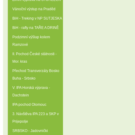
Vánoční výstup na Praděd
BiH - Treking v NP SUTJESKA
BiH - rafty na TAŘE A DRINĚ
Podzimní výšlap kolem
Ramzové
II. Pochod České státnosti -
Mor. kras
Přechod Transverzály Bosko
Buha - Srbsko
V. IPA Horská výprava -
Dachstein
IPA pochod Olomouc
3. Návštěva IPA 223 a SKP v
Prijepolje
SRBSKO - Jadovnički