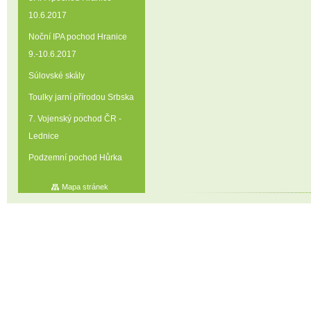
10.6.2017
Noční IPA pochod Hranice
9.-10.6.2017
Súlovské skály
Toulky jarní přírodou Srbska
7. Vojenský pochod ČR -
Lednice
Podzemní pochod Hůrka
Mapa stránek