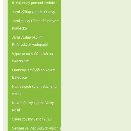
6. Vojenský pochod Lednice
Jarní výšlap Údolím Oslavy
Jarní toulky Přírodním parkem
Kladecko
Jarní výšlap okolím
Rešovských vodopádů
Výprava na sněžnicích na
Wurzeralm
Lednový jarní výšlap kolem
Baldovce
Na běžkách kolem Suchého
vrchu
Novoroční výstup na Velký
Kosíř
Silvestrovský vandr 2017
Setkání ve Vizovických vrších s