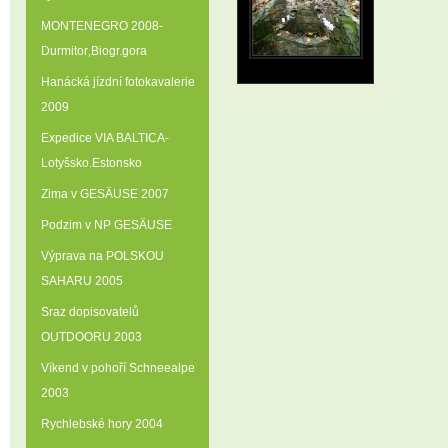
MONTENEGRO 2008-
Durmitor‚Biogr.gora
Hanácká jízdní fotokavalerie
2009
Expedice VIA BALTICA-
Lotyšsko.Estonsko
Zima v GESÄUSE 2007
Podzim v NP GESÄUSE
Výprava na POLSKOU
SAHARU 2005
Sraz dopisovatelů
OUTDOORU 2003
Víkend v pohoří Schneealpe
2003
Rychlebské hory 2004