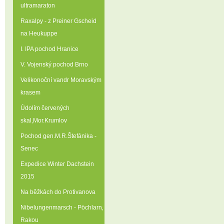
ultramaraton
Raxalpy - z Preiner Gscheid
na Heukuppe
I. IPA pochod Hranice
V. Vojenský pochod Brno
Velikonoční vandr Moravským
krasem
Údolím červených
skal‚Mor.Krumlov
Pochod gen.M.R.Štefánika -
Senec
Expedice Winter Dachstein
2015
Na běžkách do Protivanova
Nibelungenmarsch - Pöchlarn‚
Rakou