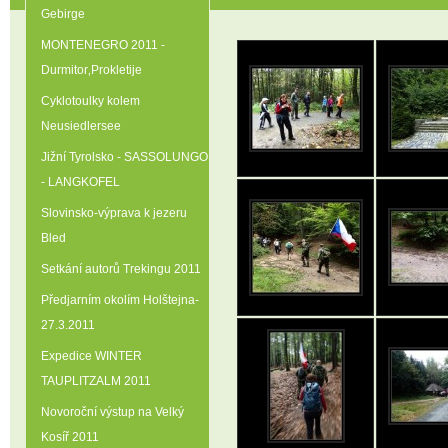
Gebirge
MONTENEGRO 2011 -
Durmitor‚Prokletije
Cyklotoulky kolem
Neusiedlersee
Jižní Tyrolsko - SASSOLUNGO
- LANGKOFEL
Slovinsko-výprava k jezeru
Bled
Setkání autorů Trekingu 2011
Předjarním okolím Holštejna-
27.3.2011
Expedice WINTER
TAUPLITZALM 2011
Novoroční výstup na Velký
Kosíř 2011