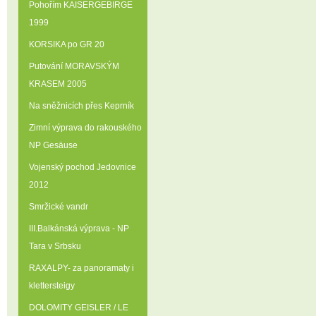
Pohořím KAISERGEBIRGE
1999
KORSIKA po GR 20
Putování MORAVSKÝM
KRASEM 2005
Na sněžnicích přes Keprník
Zimní výprava do rakouského
NP Gesäuse
Vojenský pochod Jedovnice
2012
Smržické vandr
III.Balkánská výprava - NP
Tara v Srbsku
RAXALPY- za panoramaty i
klettersteigy
DOLOMITY GEISLER / LE