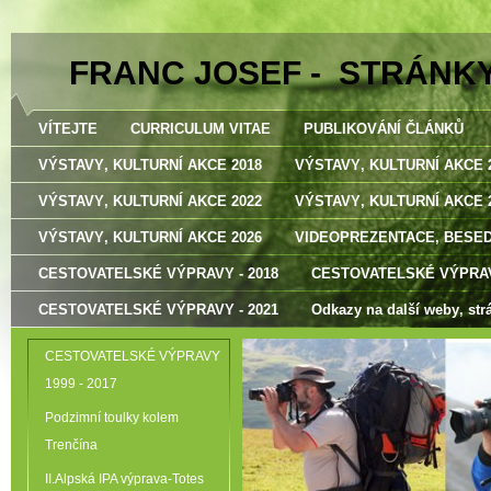
FRANC JOSEF - STRÁNK
VÍTEJTE
CURRICULUM VITAE
PUBLIKOVÁNÍ ČLÁNKŮ
VÝSTAVY‚ KULTURNÍ AKCE 2018
VÝSTAVY‚ KULTURNÍ AKCE 
VÝSTAVY‚ KULTURNÍ AKCE 2022
VÝSTAVY‚ KULTURNÍ AKCE 
VÝSTAVY‚ KULTURNÍ AKCE 2026
VIDEOPREZENTACE‚ BESE
CESTOVATELSKÉ VÝPRAVY - 2018
CESTOVATELSKÉ VÝPRAV
CESTOVATELSKÉ VÝPRAVY - 2021
Odkazy na další weby‚ str
CESTOVATELSKÉ VÝPRAVY
1999 - 2017
Podzimní toulky kolem
Trenčína
II.Alpská IPA výprava-Totes