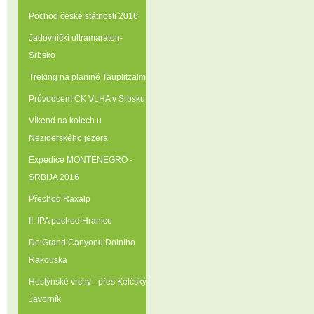
Pochod české státnosti 2016
Jadovnički ultramaraton-
Srbsko
Treking na planině Tauplitzalm
Průvodcem CK VLHA v Srbsku
Víkend na kolech u
Neziderského jezera
Expedice MONTENEGRO -
SRBIJA 2016
Přechod Raxalp
II. IPA pochod Hranice
Do Grand Canyonu Dolního
Rakouska
Hostýnské vrchy - přes Kelčský
Javorník