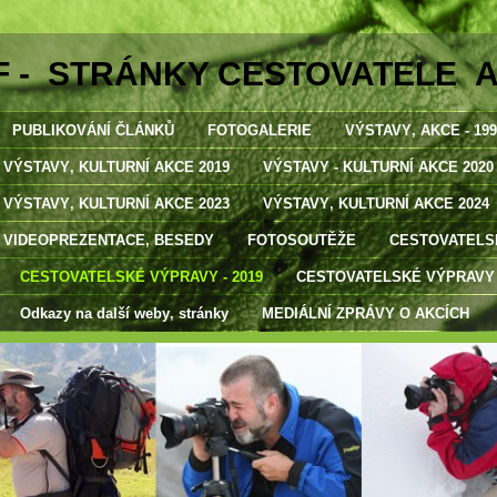
F - STRÁNKY CESTOVATELE 
PUBLIKOVÁNÍ ČLÁNKŮ
FOTOGALERIE
VÝSTAVY‚ AKCE - 1998
VÝSTAVY‚ KULTURNÍ AKCE 2019
VÝSTAVY - KULTURNÍ AKCE 2020
VÝSTAVY‚ KULTURNÍ AKCE 2023
VÝSTAVY‚ KULTURNÍ AKCE 2024
VIDEOPREZENTACE‚ BESEDY
FOTOSOUTĚŽE
CESTOVATELSK
CESTOVATELSKÉ VÝPRAVY - 2019
CESTOVATELSKÉ VÝPRAVY -
Odkazy na další weby‚ stránky
MEDIÁLNÍ ZPRÁVY O AKCÍCH