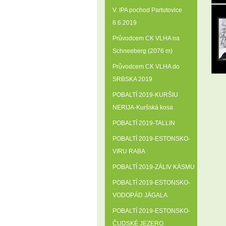
V. IPA pochod Partutovice
8.6.2019
Průvodcem CK VLHA na
Schneeberg (2076 m)
Průvodcem CK VLHA do
SRBSKA 2019
POBALTÍ 2019-KURŠIU
NERIJA-Kuršská kosa
POBALTÍ 2019-TALLIN
POBALTÍ 2019-ESTONSKO-
VIRU RABA
POBALTÍ 2019-ZÁLIV KÄSMU
POBALTÍ 2019-ESTONSKO-
VODOPÁD JÄGALA
POBALTÍ 2019-ESTONSKO-
ČUDSKÉ JEZERO