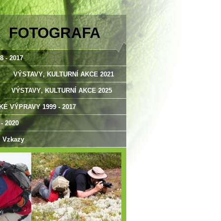
A FOTOGRAFA
 - 2017
VÝSTAVY‚ KULTURNÍ AKCE 2021
VÝSTAVY‚ KULTURNÍ AKCE 2025
É VÝPRAVY 1999 - 2017
 2020
Vzkazy