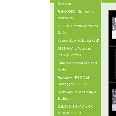
Švýcárnu
RAKOUSKO - Stuhleck na
sněžnicích‚
JESENÍKY- zimní výprava na
Šerák
Vzpomínkový výstup na Kosíř
JESENÍKY - z Polska na
Králický Sněžník
Jarní přechod PÁLAVY s CK
VLHA
Rakouským PODYJÍM -
Hardegg s CK VLHA
Vyhlídkový let nad Chřiby a
Buchlov
SÚLOVSKÉ SKÁLY s CK
VLHA 19.5.2019