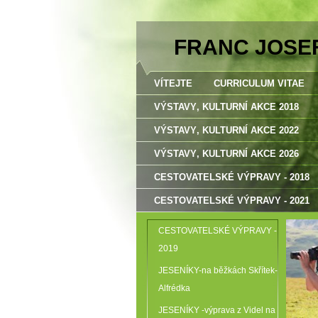
FRANC JOSE
VÍTEJTE
CURRICULUM VITAE
VÝSTAVY‚ KULTURNÍ AKCE 2018
VÝSTAVY‚ KULTURNÍ AKCE 2022
VÝSTAVY‚ KULTURNÍ AKCE 2026
CESTOVATELSKÉ VÝPRAVY - 2018
CESTOVATELSKÉ VÝPRAVY - 2021
CESTOVATELSKÉ VÝPRAVY -
2019
JESENÍKY-na běžkách Skřítek-
Alfrédka
JESENÍKY -výprava z Videl na