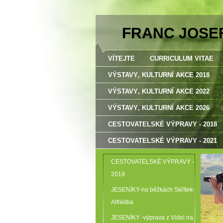
FRANC JOSE
VÍTEJTE
CURRICULUM VITAE
VÝSTAVY‚ KULTURNÍ AKCE 2018
VÝSTAVY‚ KULTURNÍ AKCE 2022
VÝSTAVY‚ KULTURNÍ AKCE 2026
CESTOVATELSKÉ VÝPRAVY - 2018
CESTOVATELSKÉ VÝPRAVY - 2021
CESTOVATELSKÉ VÝPRAVY -
2019
JESENÍKY-na běžkách Skřítek-
Alfrédka
JESENÍKY -výprava z Videl na