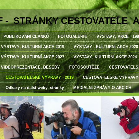
F - STRÁNKY CESTOVATELE 
PUBLIKOVÁNÍ ČLÁNKŮ
FOTOGALERIE
VÝSTAVY‚ AKCE - 1998
VÝSTAVY‚ KULTURNÍ AKCE 2019
VÝSTAVY - KULTURNÍ AKCE 2020
VÝSTAVY‚ KULTURNÍ AKCE 2023
VÝSTAVY‚ KULTURNÍ AKCE 2024
VIDEOPREZENTACE‚ BESEDY
FOTOSOUTĚŽE
CESTOVATELSK
CESTOVATELSKÉ VÝPRAVY - 2019
CESTOVATELSKÉ VÝPRAVY -
Odkazy na další weby‚ stránky
MEDIÁLNÍ ZPRÁVY O AKCÍCH