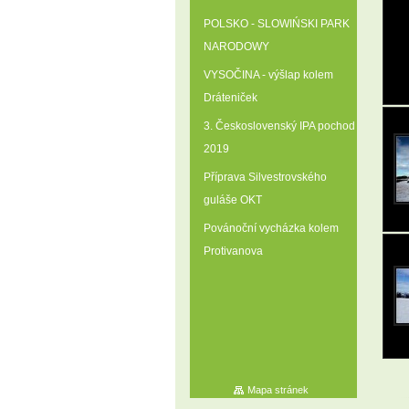
POLSKO - SLOWIŃSKI PARK
NARODOWY
VYSOČINA - výšlap kolem
Dráteniček
3. Československý IPA pochod
2019
Příprava Silvestrovského
guláše OKT
Povánoční vycházka kolem
Protivanova
Mapa stránek