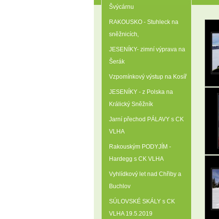
Švýcárnu
RAKOUSKO - Stuhleck na
sněžnicích‚
JESENÍKY- zimní výprava na
Šerák
Vzpomínkový výstup na Kosíř
JESENÍKY - z Polska na
Králický Sněžník
Jarní přechod PÁLAVY s CK
VLHA
Rakouským PODYJÍM -
Hardegg s CK VLHA
Vyhlídkový let nad Chřiby a
Buchlov
SÚLOVSKÉ SKÁLY s CK
VLHA 19.5.2019