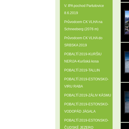
V. IPA pochod Partutovice
8.6.2019
Průvodcem CK VLHA na
Schneeberg (2076 m)
Průvodcem CK VLHA do
SRBSKA 2019
POBALTÍ 2019-KURŠIU
NERIJA-Kuršská kosa
POBALTÍ 2019-TALLIN
POBALTÍ 2019-ESTONSKO-
VIRU RABA
POBALTÍ 2019-ZÁLIV KÄSMU
POBALTÍ 2019-ESTONSKO-
VODOPÁD JÄGALA
POBALTÍ 2019-ESTONSKO-
ČUDSKÉ JEZERO