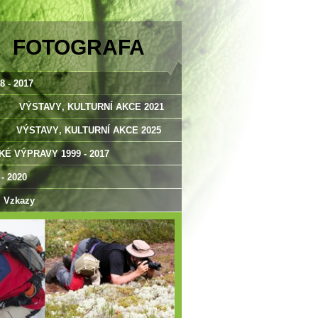
A FOTOGRAFA
 - 2017
VÝSTAVY‚ KULTURNÍ AKCE 2021
VÝSTAVY‚ KULTURNÍ AKCE 2025
É VÝPRAVY 1999 - 2017
 2020
Vzkazy