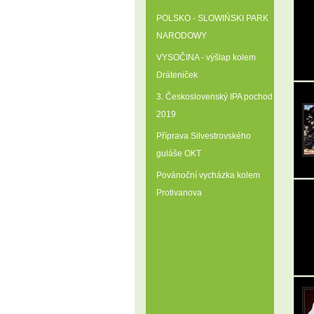
POLSKO - SLOWIŃSKI PARK
NARODOWY
VYSOČINA - výšlap kolem
Dráteniček
3. Československý IPA pochod
2019
Příprava Silvestrovského
guláše OKT
Povánoční vycházka kolem
Protivanova