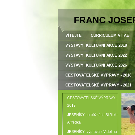
FRANC JOSE
VÍTEJTE
CURRICULUM VITAE
VÝSTAVY‚ KULTURNÍ AKCE 2018
VÝSTAVY‚ KULTURNÍ AKCE 2022
VÝSTAVY‚ KULTURNÍ AKCE 2026
CESTOVATELSKÉ VÝPRAVY - 2018
CESTOVATELSKÉ VÝPRAVY - 2021
CESTOVATELSKÉ VÝPRAVY -
2019
JESENÍKY-na běžkách Skřítek-
Alfrédka
JESENÍKY -výprava z Videl na