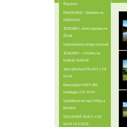
Švýcárnu
RAKOUSKO - Stuhleck na
sněžnicích‚
JESENÍKY- zimní výprava na
Šerák
Vzpomínkový výstup na Kosíř
JESENÍKY - z Polska na
Králický Sněžník
Jarní přechod PÁLAVY s CK
VLHA
Rakouským PODYJÍM -
Hardegg s CK VLHA
Vyhlídkový let nad Chřiby a
Buchlov
SÚLOVSKÉ SKÁLY s CK
VLHA 19.5.2019