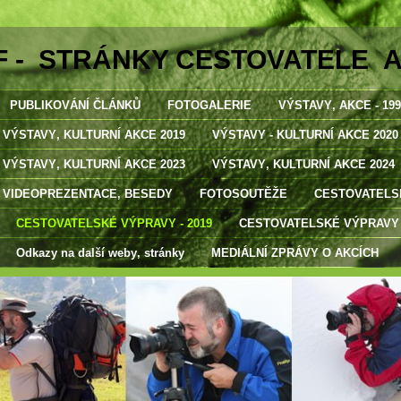
F - STRÁNKY CESTOVATELE 
PUBLIKOVÁNÍ ČLÁNKŮ
FOTOGALERIE
VÝSTAVY‚ AKCE - 1998
VÝSTAVY‚ KULTURNÍ AKCE 2019
VÝSTAVY - KULTURNÍ AKCE 2020
VÝSTAVY‚ KULTURNÍ AKCE 2023
VÝSTAVY‚ KULTURNÍ AKCE 2024
VIDEOPREZENTACE‚ BESEDY
FOTOSOUTĚŽE
CESTOVATELSK
CESTOVATELSKÉ VÝPRAVY - 2019
CESTOVATELSKÉ VÝPRAVY -
Odkazy na další weby‚ stránky
MEDIÁLNÍ ZPRÁVY O AKCÍCH