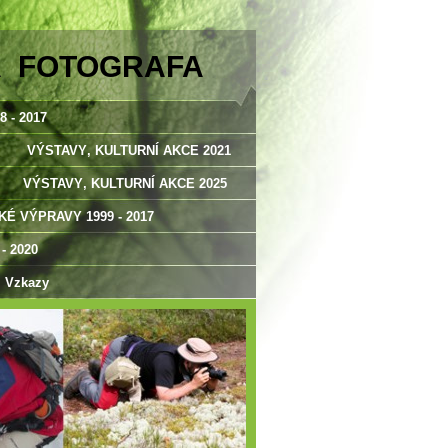
A FOTOGRAFA
 - 2017
VÝSTAVY‚ KULTURNÍ AKCE 2021
VÝSTAVY‚ KULTURNÍ AKCE 2025
É VÝPRAVY 1999 - 2017
 2020
Vzkazy