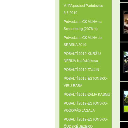
V. IPA pochod Partutovice
8.6.2019
Průvodcem CK VLHA na
Schneeberg (2076 m)
Průvodcem CK VLHA do
SRBSKA 2019
POBALTÍ 2019-KURŠIU
NERIJA-Kuršská kosa
POBALTÍ 2019-TALLIN
POBALTÍ 2019-ESTONSKO-
VIRU RABA
POBALTÍ 2019-ZÁLIV KÄSMU
POBALTÍ 2019-ESTONSKO-
VODOPÁD JÄGALA
POBALTÍ 2019-ESTONSKO-
ČUDSKÉ JEZERO