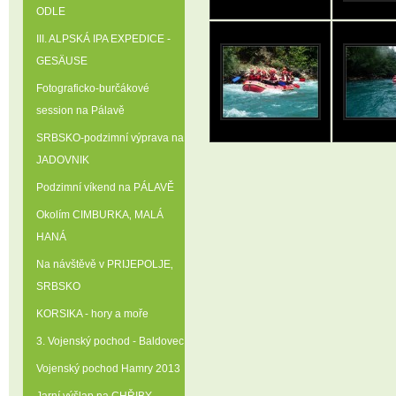
ODLE
III. ALPSKÁ IPA EXPEDICE -
GESÄUSE
Fotograficko-burčákové
session na Pálavě
SRBSKO-podzimní výprava na
JADOVNIK
Podzimní víkend na PÁLAVĚ
Okolím CIMBURKA‚ MALÁ
HANÁ
Na návštěvě v PRIJEPOLJE‚
SRBSKO
KORSIKA - hory a moře
3. Vojenský pochod - Baldovec
Vojenský pochod Hamry 2013