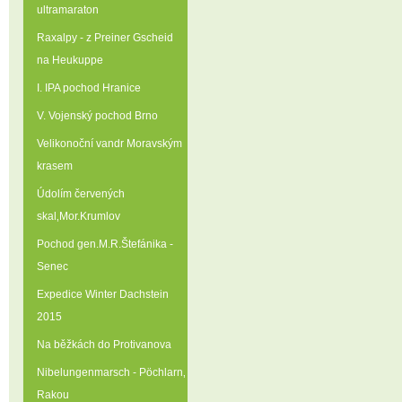
ultramaraton
Raxalpy - z Preiner Gscheid
na Heukuppe
I. IPA pochod Hranice
V. Vojenský pochod Brno
Velikonoční vandr Moravským
krasem
Údolím červených
skal‚Mor.Krumlov
Pochod gen.M.R.Štefánika -
Senec
Expedice Winter Dachstein
2015
Na běžkách do Protivanova
Nibelungenmarsch - Pöchlarn‚
Rakou