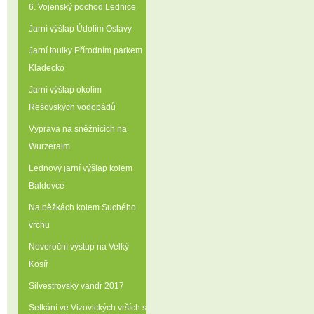
6. Vojenský pochod Lednice
Jarní výšlap Údolím Oslavy
Jarní toulky Přírodním parkem
Kladecko
Jarní výšlap okolím
Rešovských vodopádů
Výprava na sněžnicích na
Wurzeralm
Lednový jarní výšlap kolem
Baldovce
Na běžkách kolem Suchého
vrchu
Novoroční výstup na Velký
Kosíř
Silvestrovský vandr 2017
Setkání ve Vizovických vrších s