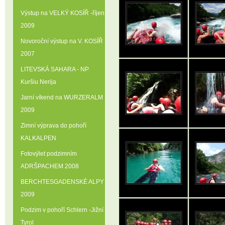
Výstup na VELKÝ KOSÍŘ -říjen
2009
Novoroční výstup na V. KOSÍŘ
2007
LITEVSKÁ SAHARA - NP
Kuršiu Nerija
Jarní víkend na WURZERALM
2009
Zimní výprava do pohoří
KALKALPEN
Fotovýlet podzimním
ADRŠPACHEM 2008
BERCHTESGADENSKÉ ALPY
2009
Podzim v pohoří Schlern -Jižní
Tyrol