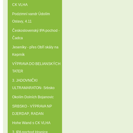
CK VLHA
Podzimní vandr Údolím
Oslavy‚ 4.11
Československý IPA pochod -
Čadca
Jeseníky - přes Obří skály na
Keprník
VÝPRAVA DO BELIANSKÝCH
TATER
3. JADOVNIČKI
ULTRAMARATON- Srbsko
Okolím Dolních Bojanovic
SRBSKO - VÝPRAVA NP
DJERDAP‚ RADAN
Hohe Wand s CK VLHA
3. IPA pochod Hranice