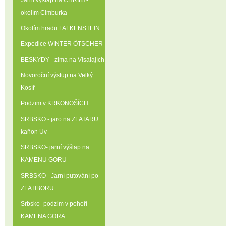
Jarní výšlap na CHŘIBY-
okolím Cimburka
Okolím hradu FALKENSTEIN
Expedice WINTER ÖTSCHER
BESKYDY - zima na Visalajích
Novoroční výstup na Velký
Kosíř
Podzim v KRKONOŠÍCH
SRBSKO - jaro na ZLATARU‚
kaňon Uv
SRBSKO- jarní výšlap na
KAMENU GORU
SRBSKO - Jarní putování po
ZLATIBORU
Srbsko- podzim v pohoří
KAMENA GORA