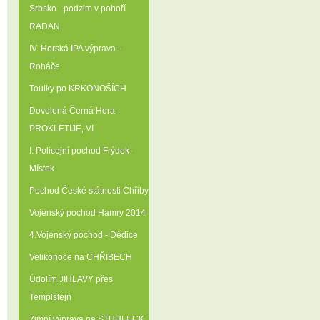
Srbsko - podzim v pohoří
RADAN
IV. Horská IPA výprava -
Roháče
Toulky po KRKONOŠÍCH
Dovolená Černá Hora-
PROKLETIJE‚ VI
I. Policejní pochod Frýdek-
Místek
Pochod České státnosti Chřiby
Vojenský pochod Hamry 2014
4.Vojenský pochod - Dědice
Velikonoce na CHŘIBECH
Údolím JIHLAVY přes
Templštejn
Zimní výprava na STUHLECK