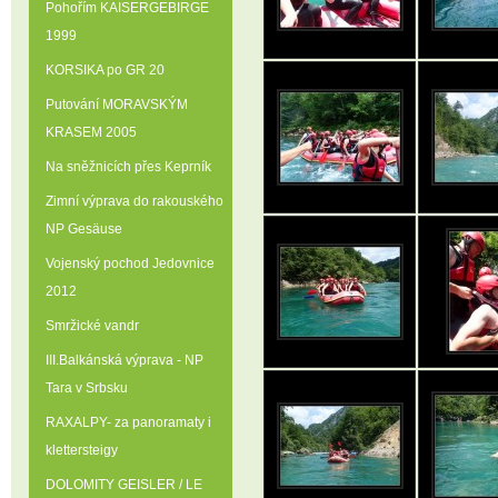
Pohořím KAISERGEBIRGE
1999
KORSIKA po GR 20
Putování MORAVSKÝM
KRASEM 2005
Na sněžnicích přes Keprník
Zimní výprava do rakouského
NP Gesäuse
Vojenský pochod Jedovnice
2012
Smržické vandr
III.Balkánská výprava - NP
Tara v Srbsku
RAXALPY- za panoramaty i
klettersteigy
DOLOMITY GEISLER / LE