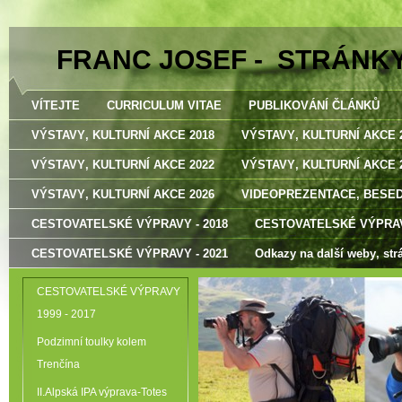
FRANC JOSEF - STRÁNK
VÍTEJTE
CURRICULUM VITAE
PUBLIKOVÁNÍ ČLÁNKŮ
VÝSTAVY‚ KULTURNÍ AKCE 2018
VÝSTAVY‚ KULTURNÍ AKCE 
VÝSTAVY‚ KULTURNÍ AKCE 2022
VÝSTAVY‚ KULTURNÍ AKCE 
VÝSTAVY‚ KULTURNÍ AKCE 2026
VIDEOPREZENTACE‚ BESE
CESTOVATELSKÉ VÝPRAVY - 2018
CESTOVATELSKÉ VÝPRAV
CESTOVATELSKÉ VÝPRAVY - 2021
Odkazy na další weby‚ str
CESTOVATELSKÉ VÝPRAVY
1999 - 2017
Podzimní toulky kolem
Trenčína
II.Alpská IPA výprava-Totes