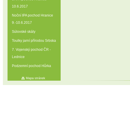
10.6.2017
Noční IPA pochod Hranice
9.-10.6.2017
Súlovské skály
Toulky jarní přírodou Srbska
7. Vojenský pochod ČR -
Lednice
Podzemní pochod Hůrka
Mapa stránek