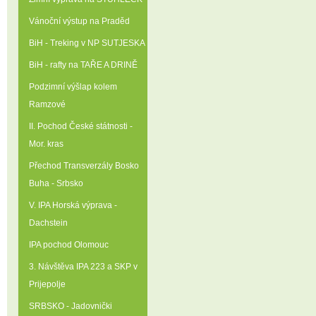
Vánoční výstup na Praděd
BiH - Treking v NP SUTJESKA
BiH - rafty na TAŘE A DRINĚ
Podzimní výšlap kolem
Ramzové
II. Pochod České státnosti -
Mor. kras
Přechod Transverzály Bosko
Buha - Srbsko
V. IPA Horská výprava -
Dachstein
IPA pochod Olomouc
3. Návštěva IPA 223 a SKP v
Prijepolje
SRBSKO - Jadovnički