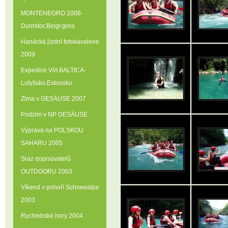
MONTENEGRO 2008-
Durmitor‚Biogr.gora
Hanácká jízdní fotokavalerie
2009
Expedice VIA BALTICA-
Lotyšsko.Estonsko
Zima v GESÄUSE 2007
Podzim v NP GESÄUSE
Výprava na POLSKOU
SAHARU 2005
Sraz dopisovatelů
OUTDOORU 2003
Víkend v pohoří Schneealpe
2003
Rychlebské hory 2004