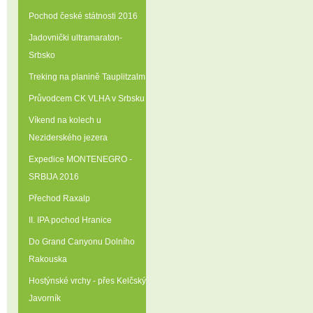
Pochod české státnosti 2016
Jadovnički ultramaraton-
Srbsko
Treking na planině Tauplitzalm
Průvodcem CK VLHA v Srbsku
Víkend na kolech u
Neziderského jezera
Expedice MONTENEGRO -
SRBIJA 2016
Přechod Raxalp
II. IPA pochod Hranice
Do Grand Canyonu Dolního
Rakouska
Hostýnské vrchy - přes Kelčský
Javorník