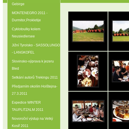
Gebirge
MONTENEGRO 2011 -
Durmitor‚Prokletije
Cyklotoulky kolem
Neusiedlersee
Jižní Tyrolsko - SASSOLUNGO
- LANGKOFEL
Slovinsko-výprava k jezeru
Bled
Setkání autorů Trekingu 2011
Předjarním okolím Holštejna-
27.3.2011
Expedice WINTER
TAUPLITZALM 2011
Novoroční výstup na Velký
Kosíř 2011