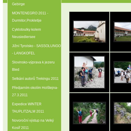
Gebirge
MONTENEGRO 2011 -
Durmitor‚Prokletije
Cyklotoulky kolem
Neusiedlersee
Jižní Tyrolsko - SASSOLUNGO
- LANGKOFEL
Slovinsko-výprava k jezeru
Bled
Setkání autorů Trekingu 2011
Předjarním okolím Holštejna-
27.3.2011
Expedice WINTER
TAUPLITZALM 2011
Novoroční výstup na Velký
Kosíř 2011