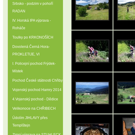
Srbsko - podzim v pohoří
RADAN
IV. Horská IPA výprava -
Roháče
Toulky po KRKONOŠÍCH
Dovolená Černá Hora-
PROKLETIJE‚ VI
I. Policejní pochod Frýdek-
Místek
Pochod České státnosti Chřiby
Vojenský pochod Hamry 2014
4.Vojenský pochod - Dědice
Velikonoce na CHŘIBECH
Údolím JIHLAVY přes
Templštejn
Zimní výprava na STUHLECK