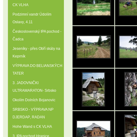
CK VLHA
Podzimní vandr Údolím
Oslavy‚ 4.11
Československý IPA pochod -
Čadca
Jeseníky - přes Obří skály na
Keprník
VÝPRAVA DO BELIANSKÝCH
TATER
3. JADOVNIČKI
ULTRAMARATON- Srbsko
Okolím Dolních Bojanovic
SRBSKO - VÝPRAVA NP
DJERDAP‚ RADAN
Hohe Wand s CK VLHA
3. IPA pochod Hranice