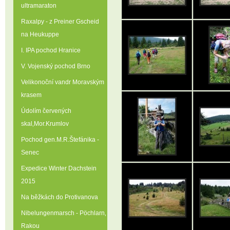
ultramaraton
Raxalpy - z Preiner Gscheid
na Heukuppe
I. IPA pochod Hranice
V. Vojenský pochod Brno
Velikonoční vandr Moravským
krasem
Údolím červených
skal‚Mor.Krumlov
Pochod gen.M.R.Štefánika -
Senec
Expedice Winter Dachstein
2015
Na běžkách do Protivanova
Nibelungenmarsch - Pöchlarn‚
Rakou