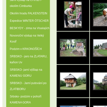
Jarní výšlap na CHŘIBY-
okolím Cimburka
Okolím hradu FALKENSTEIN
Expedice WINTER ÖTSCHER
BESKYDY - zima na Visalajích
Novoroční výstup na Velký
Kosíř
Podzim v KRKONOŠÍCH
SRBSKO - jaro na ZLATARU‚
kaňon Uv
SRBSKO- jarní výšlap na
KAMENU GORU
SRBSKO - Jarní putování po
ZLATIBORU
Srbsko- podzim v pohoří
KAMENA GORA