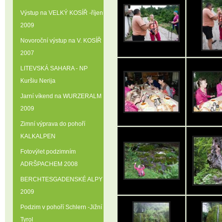
Výstup na VELKÝ KOSÍŘ -říjen
2009
Novoroční výstup na V. KOSÍŘ
2007
LITEVSKÁ SAHARA - NP
Kuršiu Nerija
Jarní víkend na WURZERALM
2009
Zimní výprava do pohoří
KALKALPEN
Fotovýlet podzimním
ADRŠPACHEM 2008
BERCHTESGADENSKÉ ALPY
2009
Podzim v pohoří Schlern -Jižní
Tyrol