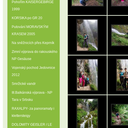
Pohořím KAISERGEBIRGE
1999
KORSIKA po GR 20
Putování MORAVSKÝM
KRASEM 2005
Na sněžnicích přes Keprník
Zimní výprava do rakouského
NP Gesäuse
Vojenský pochod Jedovnice
2012
Smržické vandr
III.Balkánská výprava - NP
Tara v Srbsku
RAXALPY- za panoramaty i
klettersteigy
DOLOMITY GEISLER / LE