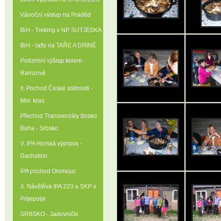
Vánoční výstup na Praděd
BiH - Treking v NP SUTJESKA
BiH - rafty na TAŘE A DRINĚ
Podzimní výšlap kolem
Ramzové
II. Pochod České státnosti -
Mor. kras
Přechod Transverzály Bosko
Buha - Srbsko
V. IPA Horská výprava -
Dachstein
IPA pochod Olomouc
3. Návštěva IPA 223 a SKP v
Prijepolje
SRBSKO - Jadovnički