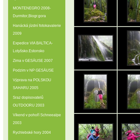
MONTENEGRO 2008-
Durmitor‚Biogr.gora
Hanácká jízdní fotokavalerie
2009
Expedice VIA BALTICA-
Lotyšsko.Estonsko
Zima v GESÄUSE 2007
Podzim v NP GESÄUSE
Výprava na POLSKOU
SAHARU 2005
Sraz dopisovatelů
OUTDOORU 2003
Víkend v pohoří Schneealpe
2003
Rychlebské hory 2004