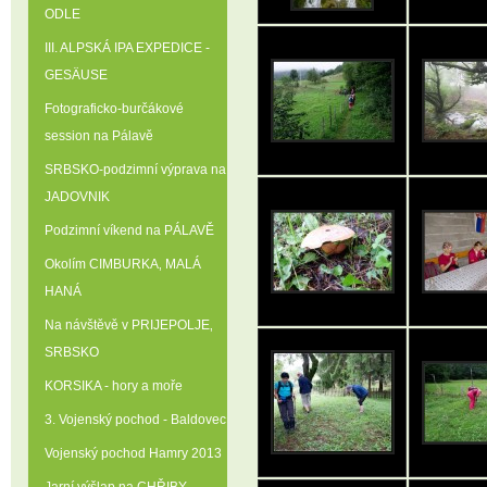
ODLE
III. ALPSKÁ IPA EXPEDICE -
GESÄUSE
Fotograficko-burčákové
session na Pálavě
SRBSKO-podzimní výprava na
JADOVNIK
Podzimní víkend na PÁLAVĚ
Okolím CIMBURKA‚ MALÁ
HANÁ
Na návštěvě v PRIJEPOLJE‚
SRBSKO
KORSIKA - hory a moře
3. Vojenský pochod - Baldovec
Vojenský pochod Hamry 2013