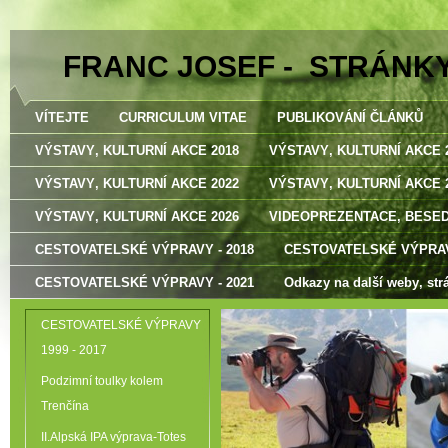
FRANC JOSEF - STRÁNK
VÍTEJTE
CURRICULUM VITAE
PUBLIKOVÁNÍ ČLÁNKŮ
VÝSTAVY‚ KULTURNÍ AKCE 2018
VÝSTAVY‚ KULTURNÍ AKCE 
VÝSTAVY‚ KULTURNÍ AKCE 2022
VÝSTAVY‚ KULTURNÍ AKCE 
VÝSTAVY‚ KULTURNÍ AKCE 2026
VIDEOPREZENTACE‚ BESE
CESTOVATELSKÉ VÝPRAVY - 2018
CESTOVATELSKÉ VÝPRAV
CESTOVATELSKÉ VÝPRAVY - 2021
Odkazy na další weby‚ str
CESTOVATELSKÉ VÝPRAVY
1999 - 2017
Podzimní toulky kolem
Trenčína
II.Alpská IPA výprava-Totes