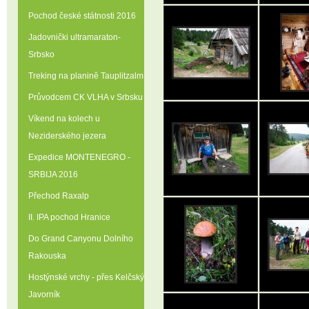
Pochod české státnosti 2016
Jadovnički ultramaraton-
Srbsko
Treking na planině Tauplitzalm
Průvodcem CK VLHA v Srbsku
Víkend na kolech u
Neziderského jezera
Expedice MONTENEGRO -
SRBIJA 2016
Přechod Raxalp
II. IPA pochod Hranice
Do Grand Canyonu Dolního
Rakouska
Hostýnské vrchy - přes Kelčský
Javorník