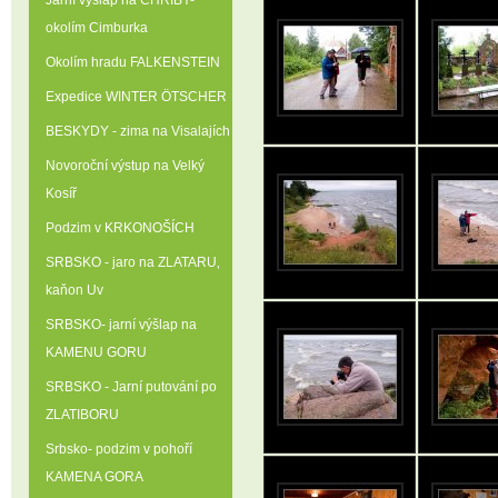
Jarní výšlap na CHŘIBY-
okolím Cimburka
Okolím hradu FALKENSTEIN
Expedice WINTER ÖTSCHER
BESKYDY - zima na Visalajích
Novoroční výstup na Velký
Kosíř
Podzim v KRKONOŠÍCH
SRBSKO - jaro na ZLATARU‚
kaňon Uv
SRBSKO- jarní výšlap na
KAMENU GORU
SRBSKO - Jarní putování po
ZLATIBORU
Srbsko- podzim v pohoří
KAMENA GORA