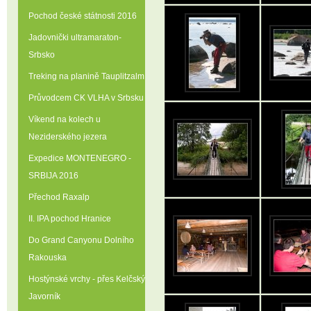
Pochod české státnosti 2016
Jadovnički ultramaraton-
Srbsko
Treking na planině Tauplitzalm
Průvodcem CK VLHA v Srbsku
Víkend na kolech u
Neziderského jezera
Expedice MONTENEGRO -
SRBIJA 2016
Přechod Raxalp
II. IPA pochod Hranice
Do Grand Canyonu Dolního
Rakouska
Hostýnské vrchy - přes Kelčský
Javorník