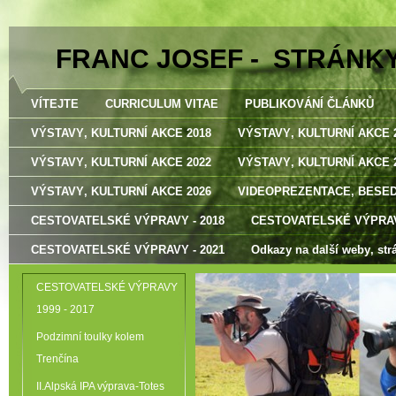
FRANC JOSEF - STRÁNK
VÍTEJTE
CURRICULUM VITAE
PUBLIKOVÁNÍ ČLÁNKŮ
VÝSTAVY‚ KULTURNÍ AKCE 2018
VÝSTAVY‚ KULTURNÍ AKCE 
VÝSTAVY‚ KULTURNÍ AKCE 2022
VÝSTAVY‚ KULTURNÍ AKCE 
VÝSTAVY‚ KULTURNÍ AKCE 2026
VIDEOPREZENTACE‚ BESE
CESTOVATELSKÉ VÝPRAVY - 2018
CESTOVATELSKÉ VÝPRAV
CESTOVATELSKÉ VÝPRAVY - 2021
Odkazy na další weby‚ str
CESTOVATELSKÉ VÝPRAVY
1999 - 2017
Podzimní toulky kolem
Trenčína
II.Alpská IPA výprava-Totes