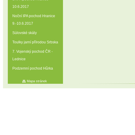
10.6.2017
Noční IPA pochod Hranice
9.-10.6.2017
Súlovské skály
Toulky jarní přírodou Srbska
7. Vojenský pochod ČR -
Lednice
Podzemní pochod Hůrka
Mapa stránek