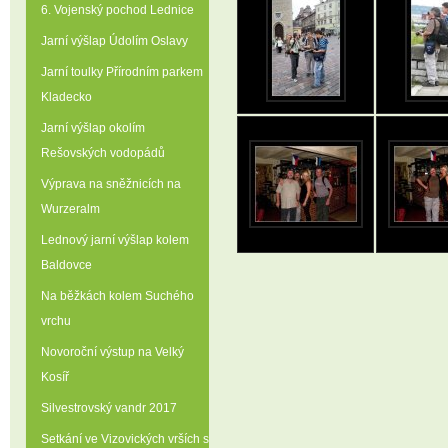
6. Vojenský pochod Lednice
Jarní výšlap Údolím Oslavy
Jarní toulky Přírodním parkem
Kladecko
Jarní výšlap okolím
Rešovských vodopádů
Výprava na sněžnicích na
Wurzeralm
Lednový jarní výšlap kolem
Baldovce
Na běžkách kolem Suchého
vrchu
Novoroční výstup na Velký
Kosíř
Silvestrovský vandr 2017
Setkání ve Vizovických vrších s