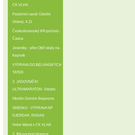
CK VLHA
Podzimní vandr Údolím
Oslavy‚ 4.11
Československý IPA pochod -
Čadca
Jeseníky - přes Obří skály na
Keprník
VÝPRAVA DO BELIANSKÝCH
TATER
3. JADOVNIČKI
ULTRAMARATON- Srbsko
Okolím Dolních Bojanovic
SRBSKO - VÝPRAVA NP
DJERDAP‚ RADAN
Hohe Wand s CK VLHA
3. IPA pochod Hranice