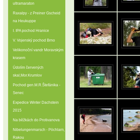
ultramaraton
Raxalpy - z Preiner Gscheid
na Heukuppe
I. IPA pochod Hranice
V. Vojenský pochod Brno
Velikonoční vandr Moravským
krasem
Údolím červených
skal‚Mor.Krumlov
Pochod gen.M.R.Štefánika -
Senec
Expedice Winter Dachstein
2015
Na běžkách do Protivanova
Nibelungenmarsch - Pöchlarn‚
Rakou