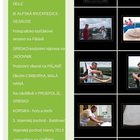
ODLE
III. ALPSKÁ IPA EXPEDICE -
GESÄUSE
Fotograficko-burčákové
session na Pálavě
SRBSKO-podzimní výprava na
JADOVNIK
Podzimní víkend na PÁLAVĚ
Okolím CIMBURKA‚ MALÁ
HANÁ
Na návštěvě v PRIJEPOLJE‚
SRBSKO
KORSIKA - hory a moře
3. Vojenský pochod - Baldovec
Vojenský pochod Hamry 2013