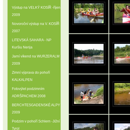
Výstup na VELKÝ KOSÍŘ -říjen
2009
Novoroční výstup na V. KOSÍŘ
2007
LITEVSKÁ SAHARA - NP
Kuršiu Nerija
Jarní víkend na WURZERALM
2009
Zimní výprava do pohoří
KALKALPEN
Fotovýlet podzimním
ADRŠPACHEM 2008
BERCHTESGADENSKÉ ALPY
2009
Podzim v pohoří Schlern -Jižní
Tyrol