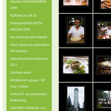
Pohořím KAISERGEBIRGE
1999
KORSIKA po GR 20
Putování MORAVSKÝM
KRASEM 2005
Na sněžnicích přes Keprník
Zimní výprava do rakouského
NP Gesäuse
Vojenský pochod Jedovnice
2012
Smržické vandr
III.Balkánská výprava - NP
Tara v Srbsku
RAXALPY- za panoramaty i
klettersteigy
DOLOMITY GEISLER / LE