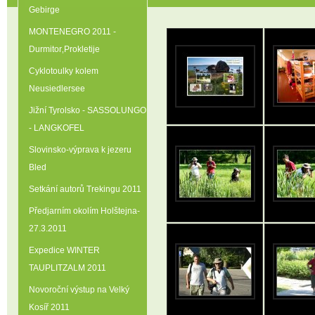
Gebirge
MONTENEGRO 2011 -
Durmitor‚Prokletije
Cyklotoulky kolem
Neusiedlersee
Jižní Tyrolsko - SASSOLUNGO
- LANGKOFEL
Slovinsko-výprava k jezeru
Bled
Setkání autorů Trekingu 2011
Předjarním okolím Holštejna-
27.3.2011
Expedice WINTER
TAUPLITZALM 2011
Novoroční výstup na Velký
Kosíř 2011