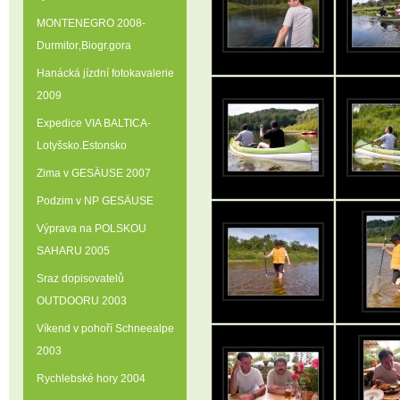
MONTENEGRO 2008-
Durmitor‚Biogr.gora
Hanácká jízdní fotokavalerie
2009
Expedice VIA BALTICA-
Lotyšsko.Estonsko
Zima v GESÄUSE 2007
Podzim v NP GESÄUSE
Výprava na POLSKOU
SAHARU 2005
Sraz dopisovatelů
OUTDOORU 2003
Víkend v pohoří Schneealpe
2003
Rychlebské hory 2004