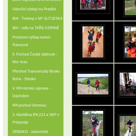
Vánoční výstup na Praděd
BiH - Treking v NP SUTJESKA
BiH - rafty na TAŘE A DRINĚ
Podzimní výšlap kolem
Ramzové
II. Pochod České státnosti -
Mor. kras
Přechod Transverzály Bosko
Buha - Srbsko
V. IPA Horská výprava -
Dachstein
IPA pochod Olomouc
3. Návštěva IPA 223 a SKP v
Prijepolje
SRBSKO - Jadovnički