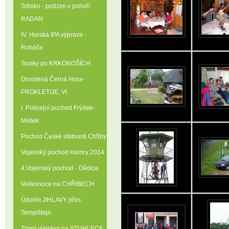
Srbsko - podzim v pohoří
RADAN
IV. Horská IPA výprava -
Roháče
Toulky po KRKONOŠÍCH
Dovolená Černá Hora-
PROKLETIJE‚ VI
I. Policejní pochod Frýdek-
Místek
Pochod České státnosti Chřiby
Vojenský pochod Hamry 2014
4.Vojenský pochod - Dědice
Velikonoce na CHŘIBECH
Údolím JIHLAVY přes
Templštejn
Zimní výprava na STUHLECK