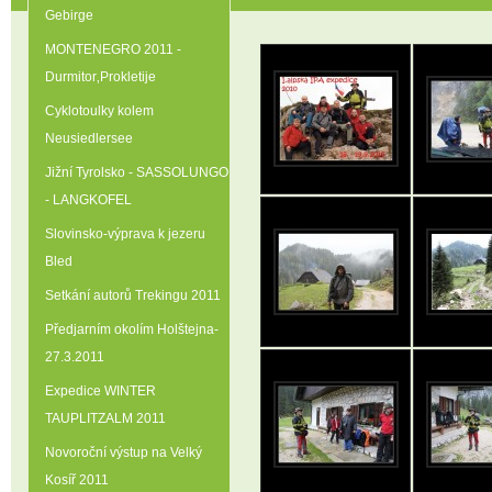
Gebirge
MONTENEGRO 2011 -
Durmitor‚Prokletije
Cyklotoulky kolem
Neusiedlersee
Jižní Tyrolsko - SASSOLUNGO
- LANGKOFEL
Slovinsko-výprava k jezeru
Bled
Setkání autorů Trekingu 2011
Předjarním okolím Holštejna-
27.3.2011
Expedice WINTER
TAUPLITZALM 2011
Novoroční výstup na Velký
Kosíř 2011