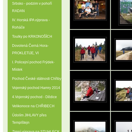
Srbsko - podzim v pohoří
RADAN
IV. Horská IPA výprava -
Roháče
Toulky po KRKONOŠÍCH
Dovolená Černá Hora-
PROKLETIJE‚ VI
I. Policejní pochod Frýdek-
Místek
Pochod České státnosti Chřiby
Vojenský pochod Hamry 2014
4.Vojenský pochod - Dědice
Velikonoce na CHŘIBECH
Údolím JIHLAVY přes
Templštejn
Zimní výprava na STUHLECK