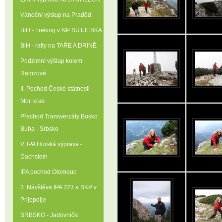
Vánoční výstup na Praděd
BiH - Treking v NP SUTJESKA
BiH - rafty na TAŘE A DRINĚ
Podzimní výšlap kolem
Ramzové
II. Pochod České státnosti -
Mor. kras
Přechod Transverzály Bosko
Buha - Srbsko
V. IPA Horská výprava -
Dachstein
IPA pochod Olomouc
3. Návštěva IPA 223 a SKP v
Prijepolje
SRBSKO - Jadovnički