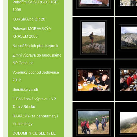
Pohořím KAISERGEBIRGE
1999
KORSIKA po GR 20
Putování MORAVSKÝM
KRASEM 2005
Na sněžnicích přes Keprník
Zimní výprava do rakouského
NP Gesäuse
Vojenský pochod Jedovnice
2012
Smržické vandr
III.Balkánská výprava - NP
Tara v Srbsku
RAXALPY- za panoramaty i
klettersteigy
DOLOMITY GEISLER / LE