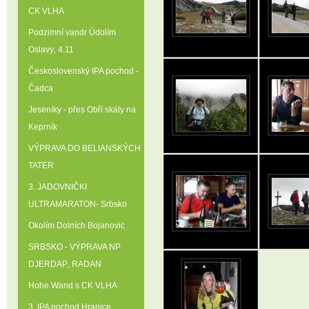
CK VLHA
Podzimní vandr Údolím
Oslavy‚ 4.11
Československý IPA pochod -
Čadca
Jeseníky - přes Obří skály na
Keprník
VÝPRAVA DO BELIANSKÝCH
TATER
3. JADOVNIČKI
ULTRAMARATON- Srbsko
Okolím Dolních Bojanovic
SRBSKO - VÝPRAVA NP
DJERDAP‚ RADAN
Hohe Wand s CK VLHA
3. IPA pochod Hranice