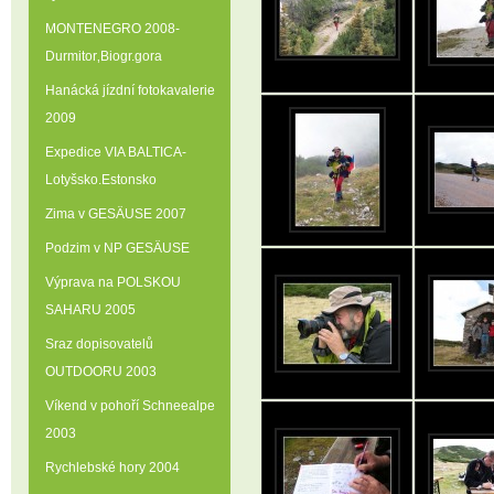
MONTENEGRO 2008-
Durmitor‚Biogr.gora
Hanácká jízdní fotokavalerie
2009
Expedice VIA BALTICA-
Lotyšsko.Estonsko
Zima v GESÄUSE 2007
Podzim v NP GESÄUSE
Výprava na POLSKOU
SAHARU 2005
Sraz dopisovatelů
OUTDOORU 2003
Víkend v pohoří Schneealpe
2003
Rychlebské hory 2004