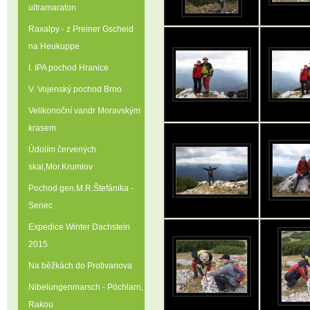
ultramaraton
Raxalpy - z Preiner Gscheid
na Heukuppe
I. IPA pochod Hranice
V. Vojenský pochod Brno
Velikonoční vandr Moravským
krasem
Údolím červených
skal‚Mor.Krumlov
Pochod gen.M.R.Štefánika -
Senec
Expedice Winter Dachstein
2015
Na běžkách do Protivanova
Nibelungenmarsch - Pöchlarn‚
Rakou