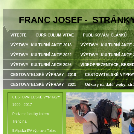
FRANC JOSEF - STRÁNK
VÍTEJTE
CURRICULUM VITAE
PUBLIKOVÁNÍ ČLÁNKŮ
VÝSTAVY‚ KULTURNÍ AKCE 2018
VÝSTAVY‚ KULTURNÍ AKCE 
VÝSTAVY‚ KULTURNÍ AKCE 2022
VÝSTAVY‚ KULTURNÍ AKCE 
VÝSTAVY‚ KULTURNÍ AKCE 2026
VIDEOPREZENTACE‚ BESE
CESTOVATELSKÉ VÝPRAVY - 2018
CESTOVATELSKÉ VÝPRAV
CESTOVATELSKÉ VÝPRAVY - 2021
Odkazy na další weby‚ str
CESTOVATELSKÉ VÝPRAVY
1999 - 2017
Podzimní toulky kolem
Trenčína
II.Alpská IPA výprava-Totes