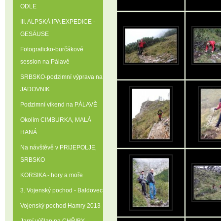
ODLE
III. ALPSKÁ IPA EXPEDICE -
GESÄUSE
Fotograficko-burčákové
session na Pálavě
SRBSKO-podzimní výprava na
JADOVNIK
Podzimní víkend na PÁLAVĚ
Okolím CIMBURKA‚ MALÁ
HANÁ
Na návštěvě v PRIJEPOLJE‚
SRBSKO
KORSIKA - hory a moře
3. Vojenský pochod - Baldovec
Vojenský pochod Hamry 2013