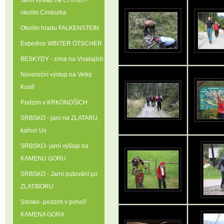
Jarní výšlap na CHŘIBY-
okolím Cimburka
Okolím hradu FALKENSTEIN
Expedice WINTER ÖTSCHER
BESKYDY - zima na Visalajích
Novoroční výstup na Velký
Kosíř
Podzim v KRKONOŠÍCH
SRBSKO - jaro na ZLATARU‚
kaňon Uv
SRBSKO- jarní výšlap na
KAMENU GORU
SRBSKO - Jarní putování po
ZLATIBORU
Srbsko- podzim v pohoří
KAMENA GORA