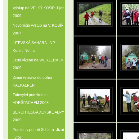
Výstup na VELKÝ KOSÍŘ -říjen
2009
Novoroční výstup na V. KOSÍŘ
2007
LITEVSKÁ SAHARA - NP
Kuršiu Nerija
Jarní víkend na WURZERALM
2009
Zimní výprava do pohoří
KALKALPEN
Fotovýlet podzimním
ADRŠPACHEM 2008
BERCHTESGADENSKÉ ALPY
2009
Podzim v pohoří Schlern -Jižní
Tyrol