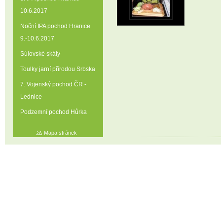
10.6.2017
Noční IPA pochod Hranice
9.-10.6.2017
Súlovské skály
Toulky jarní přírodou Srbska
7. Vojenský pochod ČR -
Lednice
Podzemní pochod Hůrka
Mapa stránek