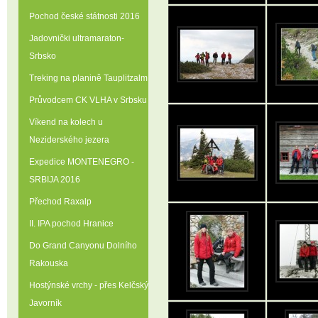
Pochod české státnosti 2016
Jadovnički ultramaraton-
Srbsko
Treking na planině Tauplitzalm
Průvodcem CK VLHA v Srbsku
Víkend na kolech u
Neziderského jezera
Expedice MONTENEGRO -
SRBIJA 2016
Přechod Raxalp
II. IPA pochod Hranice
Do Grand Canyonu Dolního
Rakouska
Hostýnské vrchy - přes Kelčský
Javorník