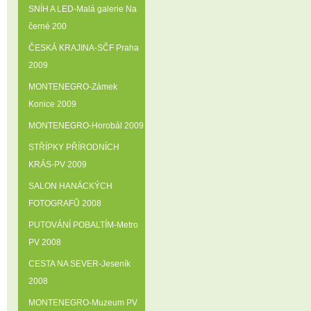
SNÍH A LED-Malá galerie Na
černé 200
ČESKÁ KRAJINA-SČF Praha
2009
MONTENEGRO-Zámek
Konice 2009
MONTENEGRO-Horobál 2009
STŘÍPKY PŘÍRODNÍCH
KRÁS-PV 2009
SALON HANÁCKÝCH
FOTOGRAFŮ 2008
PUTOVÁNÍ POBALTÍM-Metro
PV 2008
CESTA NA SEVER-Jeseník
2008
MONTENEGRO-Muzeum PV