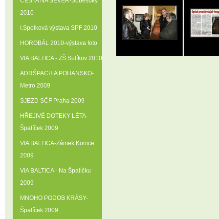
CESTA NA SEVER-Soběsuky
2010
I.Spolková výstava SPF 2010
HOROBÁL 2010-výstava foto
VIA BALTICA - ZŠ Sulíkov 2010
ADRŠPACH A POHANSKO-
Metro 2009
SJEZD SČF Praha 2009
HŘEJIVÉ DOTEKY LÉTA-
Špalíček 2009
VIA BALTICA-Zámek Konice
2009
VIA BALTICA - Na Špalíčku
2009
MNOHO PODOB KRÁSY-
Špalíček 2009