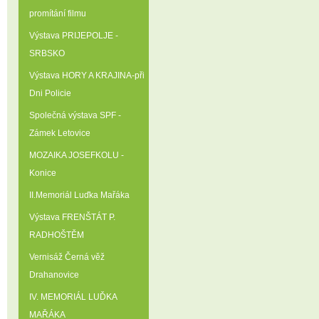
promítání filmu
Výstava PRIJEPOLJE -
SRBSKO
Výstava HORY A KRAJINA-při
Dni Policie
Společná výstava SPF -
Zámek Letovice
MOZAIKA JOSEFKOLU -
Konice
II.Memoriál Luďka Mařáka
Výstava FRENŠTÁT P.
RADHOŠTĚM
Vernisáž Černá věž
Drahanovice
IV. MEMORIÁL LUĎKA
MAŘÁKA