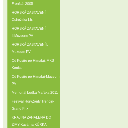
Frenštát 2005
HORSKÁ ZASTAVENÍ
Ostrožská Lh.
HORSKÁ ZASTAVENÍ
II‚Muzeum PV
HORSKÁ ZASTAVENÍ I‚
Muzeum PV
Od Kosíře po Himálaj‚ MKS
Konice
Od Kosíře po Himálaj-Muzeum
PV
Memoriál Luďka Mařáka 2011
Festival HoryZonty Trenčín-
Grand Prix
KRAJINA ZAHALENÁ DO
ZIMY-Kavárna KŮRKA