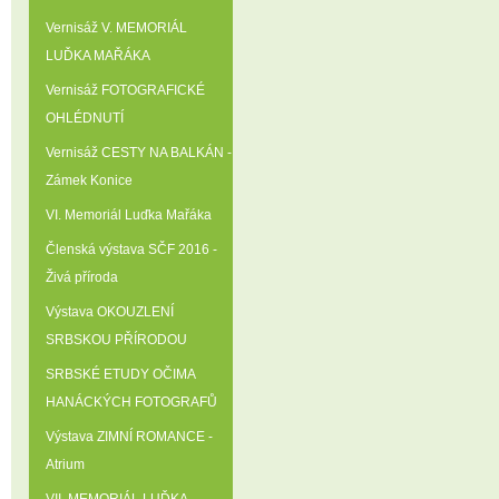
Vernisáž V. MEMORIÁL
LUĎKA MAŘÁKA
Vernisáž FOTOGRAFICKÉ
OHLÉDNUTÍ
Vernisáž CESTY NA BALKÁN -
Zámek Konice
VI. Memoriál Luďka Mařáka
Členská výstava SČF 2016 -
Živá příroda
Výstava OKOUZLENÍ
SRBSKOU PŘÍRODOU
SRBSKÉ ETUDY OČIMA
HANÁCKÝCH FOTOGRAFŮ
Výstava ZIMNÍ ROMANCE -
Atrium