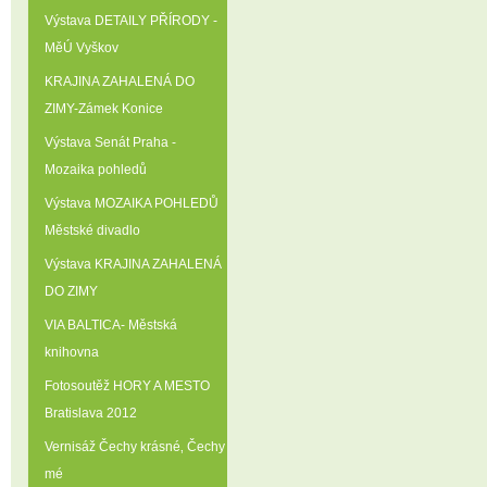
Výstava DETAILY PŘÍRODY -
MěÚ Vyškov
KRAJINA ZAHALENÁ DO
ZIMY-Zámek Konice
Výstava Senát Praha -
Mozaika pohledů
Výstava MOZAIKA POHLEDŮ
Městské divadlo
Výstava KRAJINA ZAHALENÁ
DO ZIMY
VIA BALTICA- Městská
knihovna
Fotosoutěž HORY A MESTO
Bratislava 2012
Vernisáž Čechy krásné‚ Čechy
mé