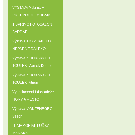
VÝSTAVA MUZEUM
PRIJEPOLJE - SRBSKO
1.SPRING FOTOSALON
BARDAF
Výstava KDYŽ JABLKO
NEPADNE DALEKO..
Výstava Z HORSKÝCH
TOULEK- Zámek Konice
Výstava Z HORSKÝCH
TOULEK- Atrium
Vyhodnocení fotosoutěže
HORY A MESTO
Výstava MONTENEGRO-
Vsetín
III. MEMORIÁL LUĎKA
MAŘÁKA