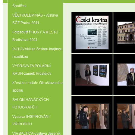
Špalíček
VĚCI KOLEM NÁS - výstava
SČF Praha 2011
Fotosoutěž HORY A MESTO
Bratislava 2011
PUTOVÁNÍ za českou krajinou
i exotikou
VÝPRAVA ZA POLÁRNÍ
KRUH-zámek Prostějov
Křest kalendáře Okrašlovacího
spolku
SALON HANÁCKÝCH
FOTOGRAFŮ II
Výstava INSPIROVÁNI
PŘÍRODOU
VIA BALTICA-výstava Jeseník