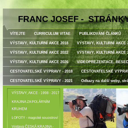
FRANC JOSEF - STRÁNK
VÍTEJTE
CURRICULUM VITAE
PUBLIKOVÁNÍ ČLÁNKŮ
VÝSTAVY‚ KULTURNÍ AKCE 2018
VÝSTAVY‚ KULTURNÍ AKCE 
VÝSTAVY‚ KULTURNÍ AKCE 2022
VÝSTAVY‚ KULTURNÍ AKCE 
VÝSTAVY‚ KULTURNÍ AKCE 2026
VIDEOPREZENTACE‚ BESE
CESTOVATELSKÉ VÝPRAVY - 2018
CESTOVATELSKÉ VÝPRAV
CESTOVATELSKÉ VÝPRAVY - 2021
Odkazy na další weby‚ str
VÝSTAVY‚ AKCE - 1998 - 2017
KRAJINA ZA POLÁRNÍM
KRUHEM
LOFOTY - magické souostroví
Výstava ČESKÁ KRAJINA -