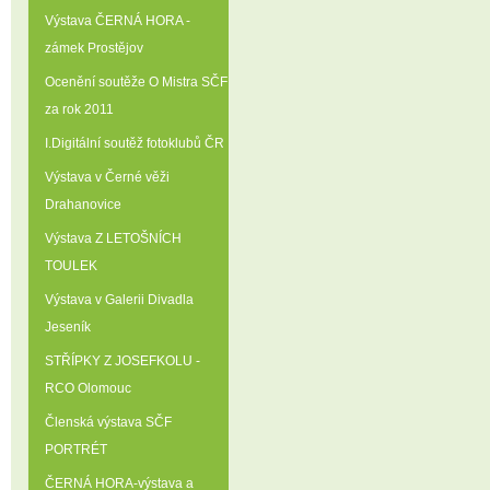
Výstava ČERNÁ HORA -
zámek Prostějov
Ocenění soutěže O Mistra SČF
za rok 2011
I.Digitální soutěž fotoklubů ČR
Výstava v Černé věži
Drahanovice
Výstava Z LETOŠNÍCH
TOULEK
Výstava v Galerii Divadla
Jeseník
STŘÍPKY Z JOSEFKOLU -
RCO Olomouc
Členská výstava SČF
PORTRÉT
ČERNÁ HORA-výstava a