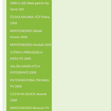
SNÍH A LED-Malá galerie Na
černé 200
ČESKÁ KRAJINA-SČF Praha
2009
MONTENEGRO-Zámek
Konice 2009
MONTENEGRO-Horobál 2009
STŘÍPKY PŘÍRODNÍCH
KRÁS-PV 2009
SALON HANÁCKÝCH
FOTOGRAFŮ 2008
PUTOVÁNÍ POBALTÍM-Metro
PV 2008
CESTA NA SEVER-Jeseník
2008
MONTENEGRO-Muzeum PV