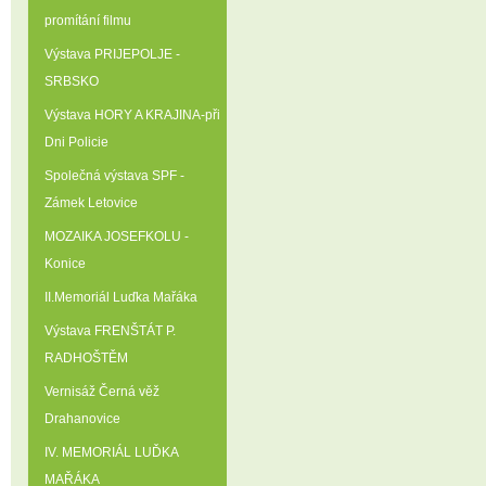
promítání filmu
Výstava PRIJEPOLJE -
SRBSKO
Výstava HORY A KRAJINA-při
Dni Policie
Společná výstava SPF -
Zámek Letovice
MOZAIKA JOSEFKOLU -
Konice
II.Memoriál Luďka Mařáka
Výstava FRENŠTÁT P.
RADHOŠTĚM
Vernisáž Černá věž
Drahanovice
IV. MEMORIÁL LUĎKA
MAŘÁKA