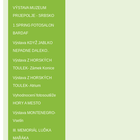
VÝSTAVA MUZEUM
PRIJEPOLJE - SRBSKO
1.SPRING FOTOSALON
BARDAF
Výstava KDYŽ JABLKO
NEPADNE DALEKO..
Výstava Z HORSKÝCH
TOULEK- Zámek Konice
Výstava Z HORSKÝCH
TOULEK- Atrium
Vyhodnocení fotosoutěže
HORY A MESTO
Výstava MONTENEGRO-
Vsetín
III. MEMORIÁL LUĎKA
MAŘÁKA