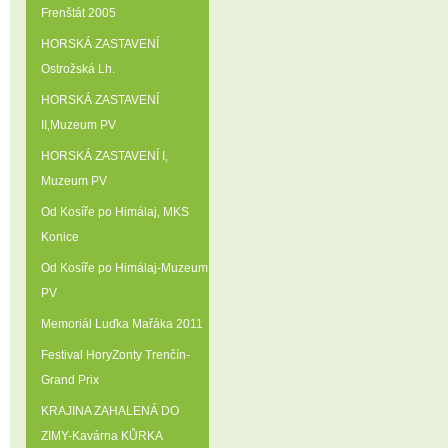
Frenštát 2005
HORSKÁ ZASTAVENÍ
Ostrožská Lh.
HORSKÁ ZASTAVENÍ
II‚Muzeum PV
HORSKÁ ZASTAVENÍ I‚
Muzeum PV
Od Kosíře po Himálaj‚ MKS
Konice
Od Kosíře po Himálaj-Muzeum
PV
Memoriál Luďka Mařáka 2011
Festival HoryZonty Trenčín-
Grand Prix
KRAJINA ZAHALENÁ DO
ZIMY-Kavárna KŮRKA