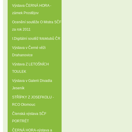
Výstava ČERNÁ HORA -
zámek Prostějov
Ocenění soutěže O Mistra SČF
za rok 2011
I.Digitální soutěž fotoklubů ČR
Výstava v Černé věži
Drahanovice
Výstava Z LETOŠNÍCH
TOULEK
Výstava v Galerii Divadla
Jeseník
STŘÍPKY Z JOSEFKOLU -
RCO Olomouc
Členská výstava SČF
PORTRÉT
ČERNÁ HORA-výstava a