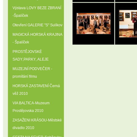
Výstava LOVY BEZE ZBRANÍ
-Špalíček
Otevření GALERIE "S" Sulíkov
MAGICKÁ HORSKÁ KRAJINA
- Špalíček
PROSTĚJOVSKÉ
SADY‚PARKY‚ ALEJE
MUZEJNÍ PODVEČER -
promítání filmu
HORSKÁ ZASTAVENÍ Černá
věž 2010
VIA BALTICA-Muzeum
Prostějovska 2010
ZASAŽENI KRÁSOU-Městské
divadlo 2010