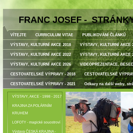
FRANC JOSEF - STRÁNK
VÍTEJTE
CURRICULUM VITAE
PUBLIKOVÁNÍ ČLÁNKŮ
VÝSTAVY‚ KULTURNÍ AKCE 2018
VÝSTAVY‚ KULTURNÍ AKCE 
VÝSTAVY‚ KULTURNÍ AKCE 2022
VÝSTAVY‚ KULTURNÍ AKCE 
VÝSTAVY‚ KULTURNÍ AKCE 2026
VIDEOPREZENTACE‚ BESE
CESTOVATELSKÉ VÝPRAVY - 2018
CESTOVATELSKÉ VÝPRAV
CESTOVATELSKÉ VÝPRAVY - 2021
Odkazy na další weby‚ str
VÝSTAVY‚ AKCE - 1998 - 2017
KRAJINA ZA POLÁRNÍM
KRUHEM
LOFOTY - magické souostroví
Výstava ČESKÁ KRAJINA -