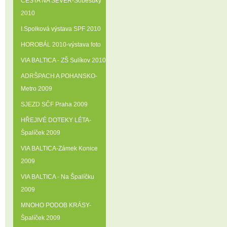
CESTA NA SEVER-Soběsuky
2010
I.Spolková výstava SPF 2010
HOROBÁL 2010-výstava foto
VIA BALTICA - ZŠ Sulíkov 2010
ADRŠPACH A POHANSKO-
Metro 2009
SJEZD SČF Praha 2009
HŘEJIVÉ DOTEKY LÉTA-
Špalíček 2009
VIA BALTICA-Zámek Konice
2009
VIA BALTICA - Na Špalíčku
2009
MNOHO PODOB KRÁSY-
Špalíček 2009