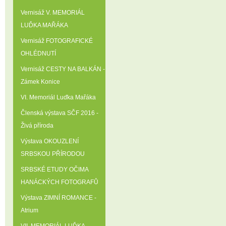
Vernisáž V. MEMORIÁL
LUĎKA MAŘÁKA
Vernisáž FOTOGRAFICKÉ
OHLÉDNUTÍ
Vernisáž CESTY NA BALKÁN -
Zámek Konice
VI. Memoriál Luďka Mařáka
Členská výstava SČF 2016 -
Živá příroda
Výstava OKOUZLENÍ
SRBSKOU PŘÍRODOU
SRBSKÉ ETUDY OČIMA
HANÁCKÝCH FOTOGRAFŮ
Výstava ZIMNÍ ROMANCE -
Atrium