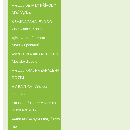
Výstava DETAILY PŘÍRODY -
MěÚ Vyškov
KRAJINA ZAHALENÁ DO
ZIMY-Zámek Konice
Výstava Senát Praha -
Mozaika pohledů
Výstava MOZAIKA POHLEDŮ
Městské divadlo
Výstava KRAJINA ZAHALENÁ
DO ZIMY
VIA BALTICA- Městská
knihovna
Fotosoutěž HORY A MESTO
Bratislava 2012
Vernisáž Čechy krásné‚ Čechy
mé