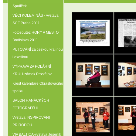
Špalíček
VĚCI KOLEM NÁS - výstava
SČF Praha 2011
Fotosoutěž HORY A MESTO
Bratislava 2011
PUTOVÁNÍ za českou krajinou
i exotikou
VÝPRAVA ZA POLÁRNÍ
KRUH-zámek Prostějov
Křest kalendáře Okrašlovacího
spolku
SALON HANÁCKÝCH
FOTOGRAFŮ II
Výstava INSPIROVÁNI
PŘÍRODOU
VIA BALTICA-výstava Jeseník