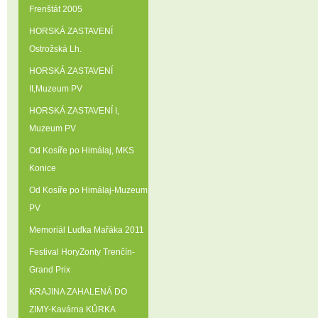
Frenštát 2005
HORSKÁ ZASTAVENÍ
Ostrožská Lh.
HORSKÁ ZASTAVENÍ
II‚Muzeum PV
HORSKÁ ZASTAVENÍ I‚
Muzeum PV
Od Kosíře po Himálaj‚ MKS
Konice
Od Kosíře po Himálaj-Muzeum
PV
Memoriál Luďka Mařáka 2011
Festival HoryZonty Trenčín-
Grand Prix
KRAJINA ZAHALENÁ DO
ZIMY-Kavárna KŮRKA