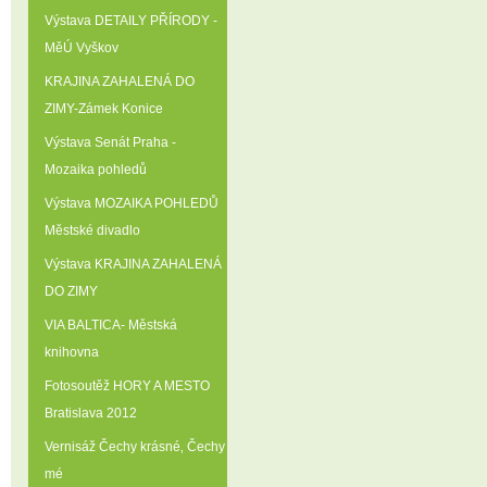
Výstava DETAILY PŘÍRODY -
MěÚ Vyškov
KRAJINA ZAHALENÁ DO
ZIMY-Zámek Konice
Výstava Senát Praha -
Mozaika pohledů
Výstava MOZAIKA POHLEDŮ
Městské divadlo
Výstava KRAJINA ZAHALENÁ
DO ZIMY
VIA BALTICA- Městská
knihovna
Fotosoutěž HORY A MESTO
Bratislava 2012
Vernisáž Čechy krásné‚ Čechy
mé