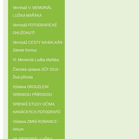
Vernisáž V. MEMORIÁL
LUĎKA MAŘÁKA
Vernisáž FOTOGRAFICKÉ
OHLÉDNUTÍ
Vernisáž CESTY NA BALKÁN -
Zámek Konice
VI. Memoriál Luďka Mařáka
Členská výstava SČF 2016 -
Živá příroda
Výstava OKOUZLENÍ
SRBSKOU PŘÍRODOU
SRBSKÉ ETUDY OČIMA
HANÁCKÝCH FOTOGRAFŮ
Výstava ZIMNÍ ROMANCE -
Atrium