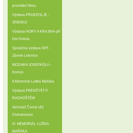
promítání filmu
Výstava PRIJEPOLJE -
SRBSKO
Výstava HORY A KRAJINA-při
Dni Policie
Společná výstava SPF -
Zámek Letovice
MOZAIKA JOSEFKOLU -
Konice
II.Memoriál Luďka Mařáka
Výstava FRENŠTÁT P.
RADHOŠTĚM
Vernisáž Černá věž
Drahanovice
IV. MEMORIÁL LUĎKA
MAŘÁKA