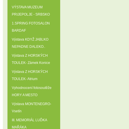
VÝSTAVA MUZEUM
PRIJEPOLJE - SRBSKO
1.SPRING FOTOSALON
BARDAF
Výstava KDYŽ JABLKO
NEPADNE DALEKO..
Výstava Z HORSKÝCH
TOULEK- Zámek Konice
Výstava Z HORSKÝCH
TOULEK- Atrium
Vyhodnocení fotosoutěže
HORY A MESTO
Výstava MONTENEGRO-
Vsetín
III. MEMORIÁL LUĎKA
MAŘÁKA