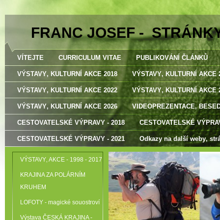
FRANC JOSEF - STRÁNK
VÍTEJTE
CURRICULUM VITAE
PUBLIKOVÁNÍ ČLÁNKŮ
VÝSTAVY‚ KULTURNÍ AKCE 2018
VÝSTAVY‚ KULTURNÍ AKCE 
VÝSTAVY‚ KULTURNÍ AKCE 2022
VÝSTAVY‚ KULTURNÍ AKCE 
VÝSTAVY‚ KULTURNÍ AKCE 2026
VIDEOPREZENTACE‚ BESE
CESTOVATELSKÉ VÝPRAVY - 2018
CESTOVATELSKÉ VÝPRAV
CESTOVATELSKÉ VÝPRAVY - 2021
Odkazy na další weby‚ str
VÝSTAVY‚ AKCE - 1998 - 2017
KRAJINA ZA POLÁRNÍM
KRUHEM
LOFOTY - magické souostroví
Výstava ČESKÁ KRAJINA -