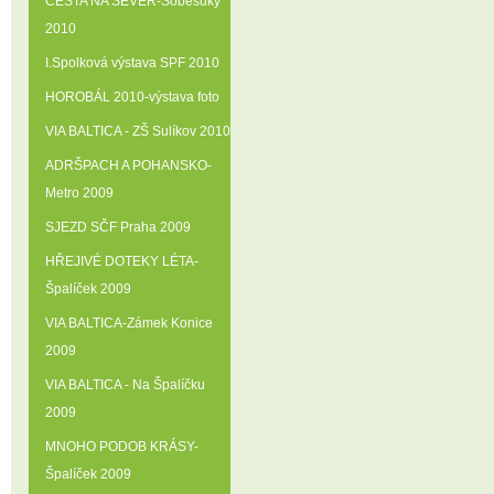
CESTA NA SEVER-Soběsuky
2010
I.Spolková výstava SPF 2010
HOROBÁL 2010-výstava foto
VIA BALTICA - ZŠ Sulíkov 2010
ADRŠPACH A POHANSKO-
Metro 2009
SJEZD SČF Praha 2009
HŘEJIVÉ DOTEKY LÉTA-
Špalíček 2009
VIA BALTICA-Zámek Konice
2009
VIA BALTICA - Na Špalíčku
2009
MNOHO PODOB KRÁSY-
Špalíček 2009