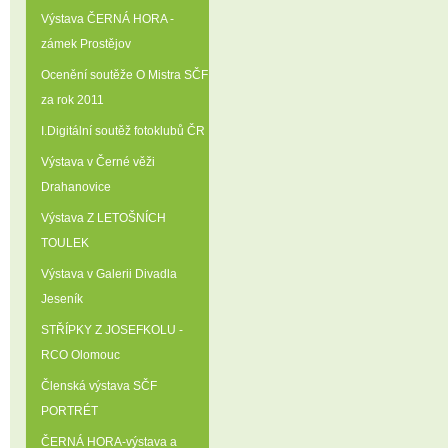
Výstava ČERNÁ HORA -
zámek Prostějov
Ocenění soutěže O Mistra SČF
za rok 2011
I.Digitální soutěž fotoklubů ČR
Výstava v Černé věži
Drahanovice
Výstava Z LETOŠNÍCH
TOULEK
Výstava v Galerii Divadla
Jeseník
STŘÍPKY Z JOSEFKOLU -
RCO Olomouc
Členská výstava SČF
PORTRÉT
ČERNÁ HORA-výstava a