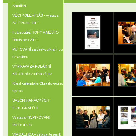
Špalíček
VĚCI KOLEM NÁS - výstava
SČF Praha 2011
Fotosoutěž HORY A MESTO
Bratislava 2011
PUTOVÁNÍ za českou krajinou
i exotikou
VÝPRAVA ZA POLÁRNÍ
KRUH-zámek Prostějov
Křest kalendáře Okrašlovacího
spolku
SALON HANÁCKÝCH
FOTOGRAFŮ II
Výstava INSPIROVÁNI
PŘÍRODOU
VIA BALTICA-výstava Jeseník