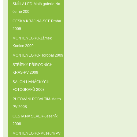
SNÍH A LED-Malá galerie Na
černé 200
ČESKÁ KRAJINA-SČF Praha
2009
MONTENEGRO-Zámek
Konice 2009
MONTENEGRO-Horobál 2009
STŘÍPKY PŘÍRODNÍCH
KRÁS-PV 2009
SALON HANÁCKÝCH
FOTOGRAFŮ 2008
PUTOVÁNÍ POBALTÍM-Metro
PV 2008
CESTA NA SEVER-Jeseník
2008
MONTENEGRO-Muzeum PV