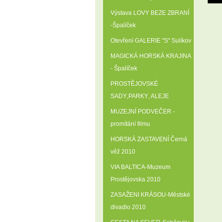
Výstava LOVY BEZE ZBRANÍ
-Špalíček
Otevření GALERIE "S" Sulíkov
MAGICKÁ HORSKÁ KRAJINA
- Špalíček
PROSTĚJOVSKÉ
SADY‚PARKY‚ ALEJE
MUZEJNÍ PODVEČER -
promítání filmu
HORSKÁ ZASTAVENÍ Černá
věž 2010
VIA BALTICA-Muzeum
Prostějovska 2010
ZASAŽENI KRÁSOU-Městské
divadlo 2010