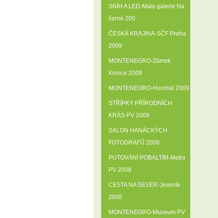
SNÍH A LED-Malá galerie Na
černé 200
ČESKÁ KRAJINA-SČF Praha
2009
MONTENEGRO-Zámek
Konice 2009
MONTENEGRO-Horobál 2009
STŘÍPKY PŘÍRODNÍCH
KRÁS-PV 2009
SALON HANÁCKÝCH
FOTOGRAFŮ 2008
PUTOVÁNÍ POBALTÍM-Metro
PV 2008
CESTA NA SEVER-Jeseník
2008
MONTENEGRO-Muzeum PV