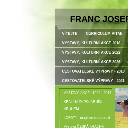
FRANC JOSE
VÍTEJTE
CURRICULUM VITAE
VÝSTAVY‚ KULTURNÍ AKCE 2018
VÝSTAVY‚ KULTURNÍ AKCE 2022
VÝSTAVY‚ KULTURNÍ AKCE 2026
CESTOVATELSKÉ VÝPRAVY - 2018
CESTOVATELSKÉ VÝPRAVY - 2021
VÝSTAVY‚ AKCE - 1998 - 2017
KRAJINA ZA POLÁRNÍM
KRUHEM
LOFOTY - magické souostroví
Výstava ČESKÁ KRAJINA -