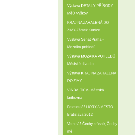
Výstava DETAILY PŘÍRODY -
MěÚ Vyškov
KRAJINA ZAHALENÁ DO
ZIMY-Zámek Konice
Výstava Senát Praha -
Mozaika pohledů
Výstava MOZAIKA POHLEDŮ
Městské divadlo
Výstava KRAJINA ZAHALENÁ
DO ZIMY
VIA BALTICA- Městská
knihovna
Fotosoutěž HORY A MESTO
Bratislava 2012
Vernisáž Čechy krásné‚ Čechy
mé