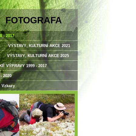
A FOTOGRAFA
 - 2017
VÝSTAVY‚ KULTURNÍ AKCE 2021
VÝSTAVY‚ KULTURNÍ AKCE 2025
É VÝPRAVY 1999 - 2017
 2020
Vzkazy