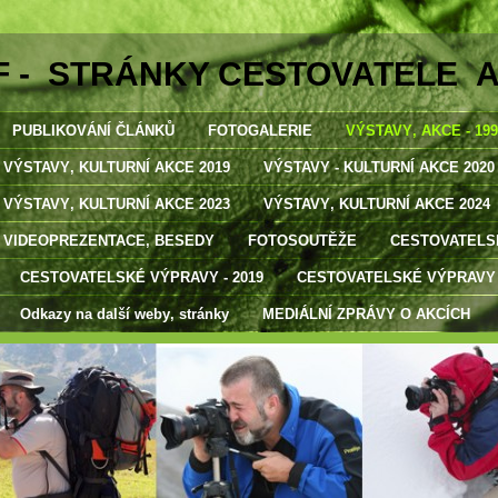
F - STRÁNKY CESTOVATELE 
PUBLIKOVÁNÍ ČLÁNKŮ
FOTOGALERIE
VÝSTAVY‚ AKCE - 1998
VÝSTAVY‚ KULTURNÍ AKCE 2019
VÝSTAVY - KULTURNÍ AKCE 2020
VÝSTAVY‚ KULTURNÍ AKCE 2023
VÝSTAVY‚ KULTURNÍ AKCE 2024
VIDEOPREZENTACE‚ BESEDY
FOTOSOUTĚŽE
CESTOVATELSK
CESTOVATELSKÉ VÝPRAVY - 2019
CESTOVATELSKÉ VÝPRAVY -
Odkazy na další weby‚ stránky
MEDIÁLNÍ ZPRÁVY O AKCÍCH