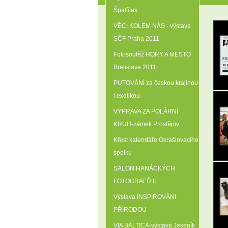
Špalíček
VĚCI KOLEM NÁS - výstava
SČF Praha 2011
Fotosoutěž HORY A MESTO
Bratislava 2011
PUTOVÁNÍ za českou krajinou
i exotikou
VÝPRAVA ZA POLÁRNÍ
KRUH-zámek Prostějov
Křest kalendáře Okrašlovacího
spolku
SALON HANÁCKÝCH
FOTOGRAFŮ II
Výstava INSPIROVÁNI
PŘÍRODOU
VIA BALTICA-výstava Jeseník