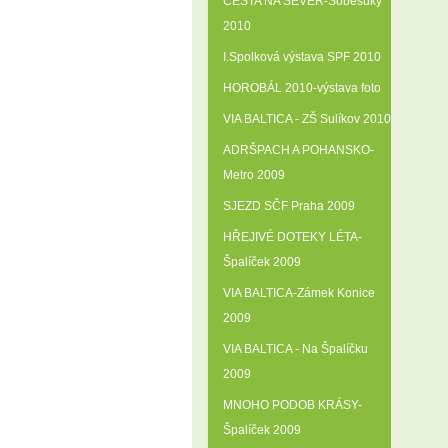
CESTA NA SEVER-Soběsuky
2010
I.Spolková výstava SPF 2010
HOROBÁL 2010-výstava foto
VIA BALTICA - ZŠ Sulíkov 2010
ADRŠPACH A POHANSKO-
Metro 2009
SJEZD SČF Praha 2009
HŘEJIVÉ DOTEKY LÉTA-
Špalíček 2009
VIA BALTICA-Zámek Konice
2009
VIA BALTICA - Na Špalíčku
2009
MNOHO PODOB KRÁSY-
Špalíček 2009