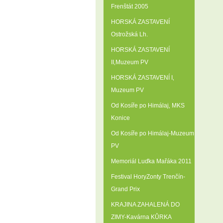
Frenštát 2005
HORSKÁ ZASTAVENÍ
Ostrožská Lh.
HORSKÁ ZASTAVENÍ
II‚Muzeum PV
HORSKÁ ZASTAVENÍ I‚
Muzeum PV
Od Kosíře po Himálaj‚ MKS
Konice
Od Kosíře po Himálaj-Muzeum
PV
Memoriál Luďka Mařáka 2011
Festival HoryZonty Trenčín-
Grand Prix
KRAJINA ZAHALENÁ DO
ZIMY-Kavárna KŮRKA